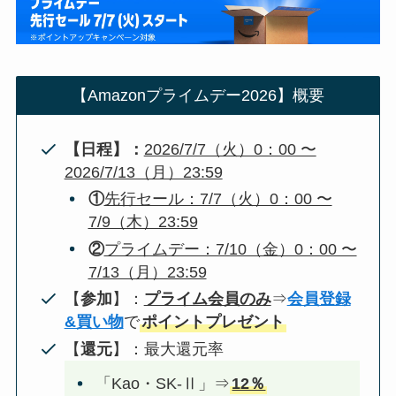
【Amazonプライムデー2026】概要
【日程】：
2026/7/7（火）0：00 〜
2026/7/13（月）23:59
①
先行セール：7/7（火）0：00 〜
7/9（木）23:59
②
プライムデー：7/10（金）0：00 〜
7/13（月）23:59
【
参加
】：
プライム会員のみ
⇒
会員登録
&買い物
で
ポイントプレゼント
【
還元
】：最大還元率
「Kao・SK-Ⅱ」⇒
12％