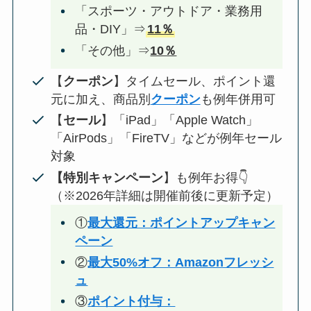
「スポーツ・アウトドア・業務用
品・DIY」⇒
11％
「その他」⇒
10％
【
クーポン
】タイムセール、ポイント還
元に加え、商品別
クーポン
も例年併用可
【
セール
】「iPad」「Apple Watch」
「AirPods」「FireTV」などが例年セール
対象
【特別キャンペーン
】も例年お得👇
（※2026年詳細は開催前後に更新予定）
①
最大還元：ポイントアップキャン
ペーン
②
最大50%オフ：Amazonフレッシ
ュ
③
ポイント付与：