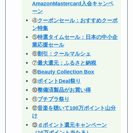
AmazonMastercard入会キャンペ
ーン
④
クーポンセール：おすすめクーポ
ン特集
⑤
特選タイムセール：日本の中小企
業応援セール
⑥
割引：クールマルシェ
⑦
最大還元：ふるさと納税
⑧
Beauty Collection Box
⑨
ポイントDeal祭り
⑩
整備済製品がお買い得
⑪
プチプラ祭り
⑫
音楽を聴いて100万ポイント山分
け
⑬
ｄポイント還元キャンペーン
（10万ポイント当たる）