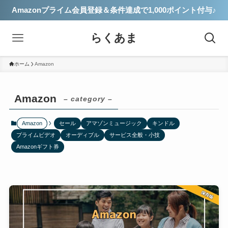
Amazonプライム会員登録＆条件達成で1,000ポイント付与♪
らくあま
ホーム
Amazon
Amazon
– category –
Amazon
セール
アマゾンミュージック
キンドル
プライムビデオ
オーディブル
サービス全般・小技
Amazonギフト券