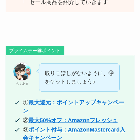
セール商品を紹介していきます
プライムデー🉐ポイント
取りこぼしがないように、🉐
をゲットしましょう♪
らくあま
①
最大還元：ポイントアップキャンペー
ン
②
最大50%オフ：Amazonフレッシュ
③
ポイント付与：AmazonMastercard入
会キャンペーン