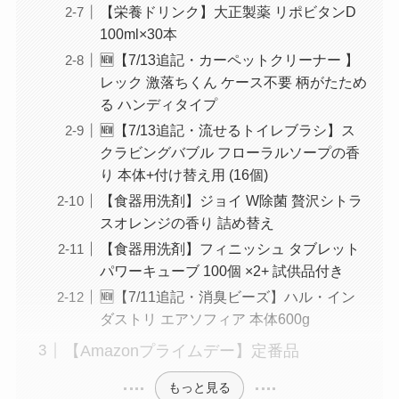
【栄養ドリンク】大正製薬 リポビタンD
100ml×30本
🆕【7/13追記・カーペットクリーナー 】
レック 激落ちくん ケース不要 柄がたため
る ハンディタイプ
🆕【7/13追記・流せるトイレブラシ】ス
クラビングバブル フローラルソープの香
り 本体+付け替え用 (16個)
【食器用洗剤】ジョイ W除菌 贅沢シトラ
スオレンジの香り 詰め替え
【食器用洗剤】フィニッシュ タブレット
パワーキューブ 100個 ×2+ 試供品付き
🆕【7/11追記・消臭ビーズ】ハル・イン
ダストリ エアソフィア 本体600g
【Amazonプライムデー】定番品
もっと見る