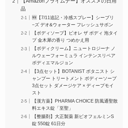
【Amazonプライムデー】オススメの日用
品
🆕【7/11追記・冷感スプレー】シーブリ
−ズ デオ&ウォーター フレッシュサボン
【ボディソープ】ビオレ ザ ボディ 泡タイ
プ 金木犀の香り つめかえ用
【ボディクリーム】ニュートロジーナ ノ
ルウェーフォーミュラ インテンスリペア
ボディエマルジョン
【3点セット】BOTANIST ボタニスト シ
ャンプー トリートメント ボディーソープ
3点セット ダメージケア × ディープモイ
スト
【漢方薬】PHARMA CHOICE 防風通聖散
料エキス錠「至聖」
【整腸剤】大正製薬 新ビオフェルミンS
錠 550錠 61日分