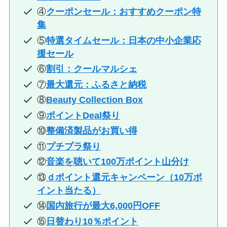
④
クーポンセール：おすすめクーポン特
集
⑤
特選タイムセール：日本の中小企業応
援セール
⑥
割引：クールマルシェ
⑦
最大還元：ふるさと納税
⑧
Beauty Collection Box
⑨
ポイントDeal祭り
⑩
整備済製品がお買い得
⑪
プチプラ祭り
⑫
音楽を聴いて100万ポイント山分け
⑬
ｄポイント還元キャンペーン（10万ポ
イント当たる）
⑭
国内旅行が最大6,000円OFF
⑮
日替わり10％ポイント