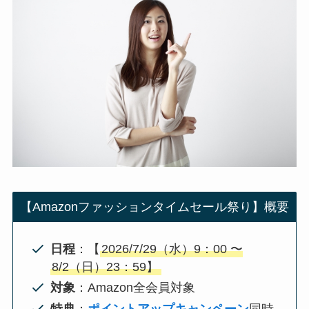
【Amazonファッションタイムセール祭り】概要
日程
：【
2026/7/29（水）9：00 〜
8/2（日）23：59】
対象
：Amazon全会員対象
特典
：
ポイントアップキャンペーン
同時