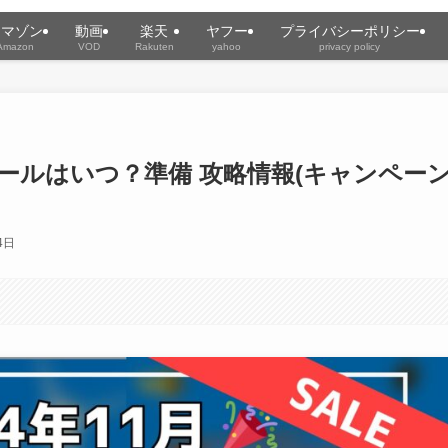
アマゾン
動画
楽天
ヤフー
プライバシーポリシー
Amazon
VOD
Rakuten
yahoo
privacy policy
度セールはいつ？準備 攻略情報(キャンペー
4日