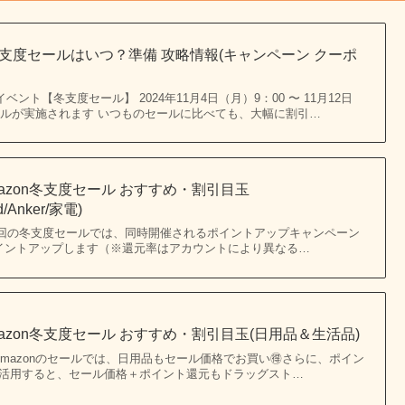
on冬支度セールはいつ？準備 攻略情報(キャンペーン クーポ
ベント【冬支度セール】 2024年11月4日（月）9：00 〜 11月12日
セールが実施されます いつものセールに比べても、大幅に割引…
mazon冬支度セール おすすめ・割引目玉
ad/Anker/家電)
45 更新 今回の冬支度セールでは、同時開催されるポイントアップキャンペーン
イントアップします（※還元率はアカウントにより異なる…
Amazon冬支度セール おすすめ・割引目玉(日用品＆生活品)
0 更新 Amazonのセールでは、日用品もセール価格でお買い🉐さらに、ポイン
活用すると、セール価格＋ポイント還元もドラッグスト…