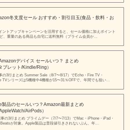
Amazon冬支度セール おすすめ・割引目玉(食品・飲料・お
25 更新 ポイントアップキャンペーンを活用すると、セール価格に加えポイント
ど、重量のある商品も自宅に送料無料（プライム会員か…
Amazonデバイス セールいつ？ まとめ
reタブレット/Kindle/Ring）
記事の3行まとめ Summer Sale（8/7〜8/17）でEcho・Fire TV・
。Fire TVシリーズは5機種中4機種が15〜31％OFFで、年間でも狙い…
ple製品のセールいつ？Amazon最新まとめ
AppleWatch/AirPods）
この記事の3行まとめ プライムデー（7/7〜7/13）でMac・iPhone・iPad・
Pods・Beatsが対象。Apple製品は普段値引きされないぶん、年…