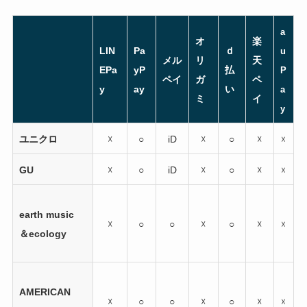
a
オ
楽
LIN
Pa
ｄ
u
メル
リ
天
EPa
yP
払
P
ペイ
ガ
ペ
y
ay
い
a
ミ
イ
y
ユニクロ
☓
○
iD
☓
○
☓
☓
GU
☓
○
iD
☓
○
☓
☓
earth music
☓
○
○
☓
○
☓
☓
＆ecology
AMERICAN
☓
○
○
☓
○
☓
☓