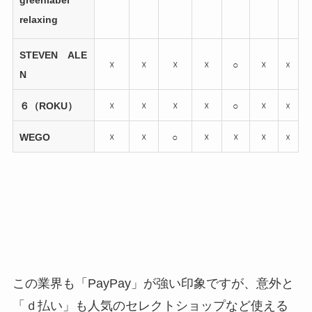
greenlabel
relaxing
STEVEN ALE
☓
☓
☓
☓
○
☓
☓
N
６（ROKU）
☓
☓
☓
☓
○
☓
☓
WEGO
☓
☓
○
☓
☓
☓
☓
この業界も「PayPay」が強い印象ですが、意外と
「ｄ払い」も人気のセレクトショップなど使える