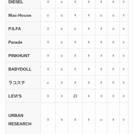
DIESEL
☓
○
☓
☓
☓
☓
☓
Mac-House
○
○
☓
☓
○
○
☓
P.S.FA
☓
○
○
☓
☓
○
☓
Parade
☓
○
☓
☓
☓
☓
☓
PINKHUNT
☓
○
☓
☓
☓
☓
☓
BABYDOLL
☓
○
☓
☓
☓
☓
☓
ラコステ
○
☓
☓
☓
☓
☓
☓
LEVI’S
☓
☓
iD
☓
☓
☓
☓
URBAN
☓
☓
☓
☓
○
☓
☓
RESEARCH