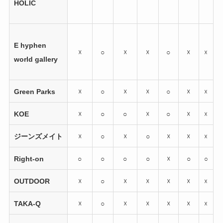
HOLIC
E hyphen
☓
○
☓
☓
○
☓
☓
world gallery
Green Parks
☓
○
☓
☓
○
☓
☓
KOE
☓
○
○
☓
○
☓
☓
ジーンズメイト
☓
○
☓
○
☓
☓
☓
Right-on
○
○
○
○
☓
○
○
OUTDOOR
☓
○
☓
☓
☓
☓
☓
TAKA-Q
☓
○
☓
☓
☓
☓
☓