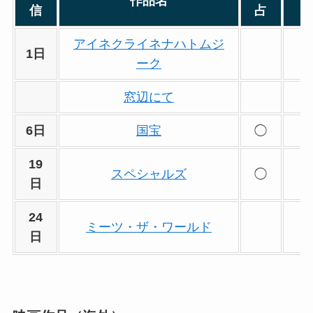
作品名
信
占
アイネクライネナハトムジ
1日
ーク
窓辺にて
6日
国宝
◯
19
スペシャルズ
◯
日
24
ミーツ・ザ・ワールド
日