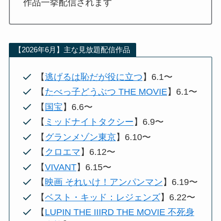
作品一挙配信されます
【2026年6月】主な見放題配信作品
【
逃げるは恥だが役に立つ
】6.1〜
【
たべっ子どうぶつ THE MOVIE
】6.1〜
【
国宝
】6.6〜
【
ミッドナイトタクシー
】6.9〜
【
グランメゾン東京
】6.10〜
【
クロエマ
】6.12〜
【
VIVANT
】6.15〜
【
映画 それいけ！アンパンマン
】6.19〜
【
ベスト・キッド：レジェンズ
】6.22〜
【
LUPIN THE IIIRD THE MOVIE 不死身