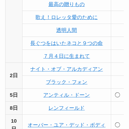
最高の贈りもの
歌え！ロレッタ愛のために
透明人間
長ぐつをはいたネコと９つの命
７月４日に生まれて
ナイト・オブ・アルカディアン
2日
ブラック・フォン
5日
アンティル・ドーン
◯
8日
レンフィールド
10
オーバー・ユア・デッド・ボディ
◯
日