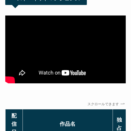
スクロールできます
配
独
信
作品名
占