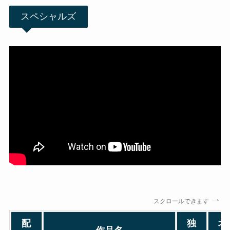
スペシャルズ
スクロールできます
配
独
オ