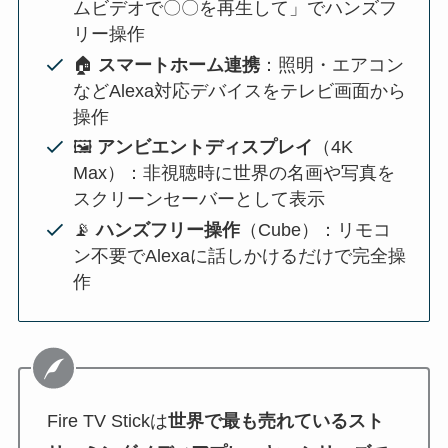
ムビデオで〇〇を再生して」でハンズフ
リー操作
🏠
スマートホーム連携
：照明・エアコン
などAlexa対応デバイスをテレビ画面から
操作
🖼️
アンビエントディスプレイ
（4K
Max）：非視聴時に世界の名画や写真を
スクリーンセーバーとして表示
📡
ハンズフリー操作
（Cube）：リモコ
ン不要でAlexaに話しかけるだけで完全操
作
Fire TV Stickは
世界で最も売れているスト