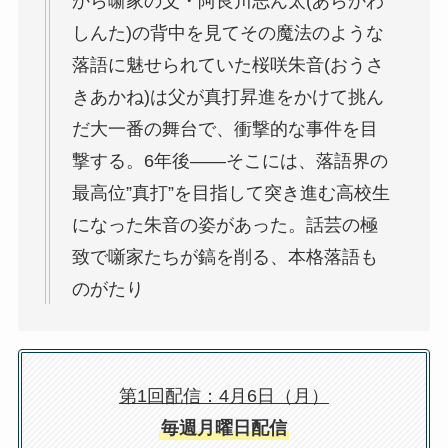
から噺家の父・阿良川志ん太(あらかわ
しんた)の背中を見てその魔法のような
落語に魅せられていた桜咲朱音(おうさ
きあかね)は父が真打昇進をかけて挑ん
だ大一番の舞台で、衝撃的な事件を目
撃する。6年後――そこには、落語界の
最高位”真打”を目指して突き進む高校生
になった朱音の姿があった。話芸の極
致で噺家たちが鎬を削る、本格落語も
のがたり
第1回配信：4月6日（月）
毎週月曜日配信