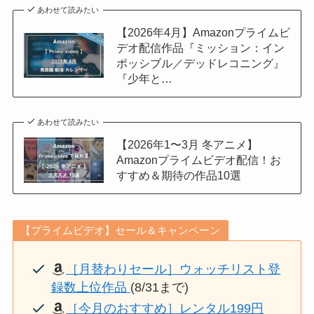
あわせて読みたい
【2026年4月】Amazonプライムビ
デオ配信作品『ミッション：イン
ポッシブル／デッドレコニング』
『少年と…
あわせて読みたい
【2026年1〜3月 冬アニメ】
Amazonプライムビデオ配信！お
すすめ＆期待の作品10選
【プライムビデオ】セール＆キャンペーン
［月替わりセール］ウォッチリスト登
録数上位作品
(8/31まで)
［今月のおすすめ］レンタル199円