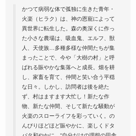
かつて病弱な体で孤独に生きた青年・
火楽（ヒラク）は、神の恩寵によって
異世界に転生した。森の奥深くに作っ
た小さな農場は、吸血鬼、エルフ、獣
人、天使族…多種多様な仲間たちが集
まったことで、今や「大樹の村」と呼
ばれる賑やかな集落へと成長。畑を耕
し、家畜を育て、仲間と笑い合う平穏
な日々。しかし、訪問者は後を絶た
ず、村はますます大忙し！新たな作
物、新たな仲間、そして新たな騒動が
火楽のスローライフを彩っていく。の
んびりほどほど賑やかに、楽しくドタ
バタ和やかに、”自分だけの理想の田舎