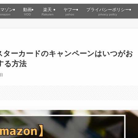
アマゾン
動画
楽天
ヤフー
プライバシーポリシー
Amazon
VOD
Rakuten
yahoo
privacy policy
nマスターカードのキャンペーンはいつがお
する方法
7日