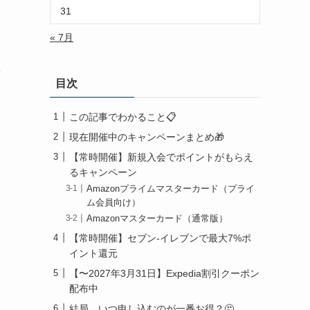
31
« 7月
損
目次
この記事でわかること📋
現在開催中のキャンペーンまとめ🎁
【常時開催】新規入会でポイントがもらえ
るキャンペーン
Amazonプライムマスターカード（プライ
ム会員向け）
Amazonマスターカード（通常版）
【常時開催】セブン-イレブンで最大7%ポ
イント還元
【〜2027年3月31日】Expedia割引クーポン
配布中
結局、いつ申し込むのが一番お得？🤔