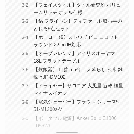
【フェイスタオル】タオル研究所 ボリュ
ームリッチ ホテル仕様
【鍋 フライパン】ティファール 取っ手の
とれる9点セット
【ホーロー 鍋】ストウブ ピコ ココット
ラウンド 22cm IH対応
【オーブンレンジ】アイリスオーヤマ
18L フラットテーブル
【炊飯器】 山善 5.5合 二人暮らし 玄米 雑
穀 YJP-DM102
【ドライヤー】サロニア 大風量 速乾 軽量
マイナスイオン
【電気シェーバー】ブラウン シリーズ5
51-M1200s-V
【ポータブル電源】Anker Solix C1000
1056Wh