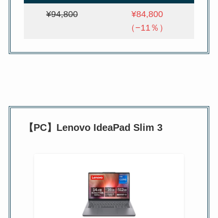
¥94,800
¥84,800
（−11％）
【PC】Lenovo IdeaPad Slim 3