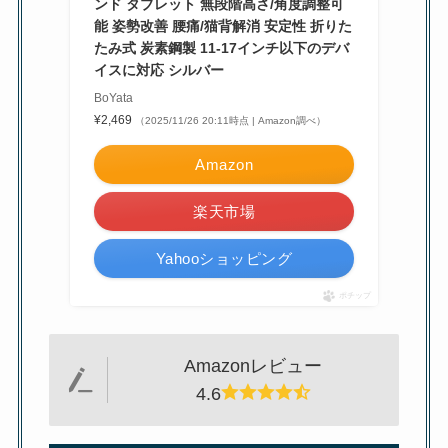
ンド タブレット 無段階高さ/角度調整可
能 姿勢改善 腰痛/猫背解消 安定性 折りた
たみ式 炭素鋼製 11-17インチ以下のデバ
イスに対応 シルバー
BoYata
¥2,469
（2025/11/26 20:11時点 | Amazon調べ）
Amazon
楽天市場
Yahooショッピング
ポチップ
Amazonレビュー
4.6