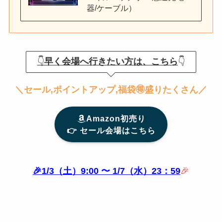
器/ケーブル）
👇
早く会場へ行きたい方は、こちら
👇
＼
セール,ポイントアップ,福袋🉐盛りたくさん
／
Amazon初売り
👉️ セール会場はこちら
🎉1/3（土）9:00 〜 1/7（水）23：59
🎉