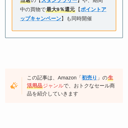
当選
の【
スタンプラリー
】や、期間
中の買物で
最大9％還元
【
ポイントア
ップキャンペーン
】も同時開催
この記事は、Amazon「
初売り
」の
生
活用品
ジャンル
で、おトクなセール商
品を紹介していきます