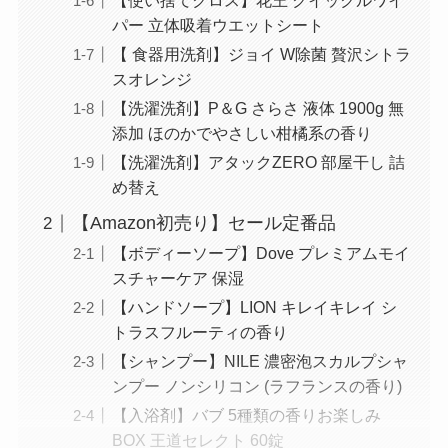
【使い捨てクロス】花王 クイックルワイ
パー 立体吸着ウエットシート
【 食器用洗剤】ジョイ W除菌 贅沢シトラ
スオレンジ
【洗濯洗剤】P＆G さらさ 液体 1900g 無
添加 ほのかでやさしい柑橘系の香り
【洗濯洗剤】アタックZERO 部屋干し 詰
め替え
【Amazon初売り】セール定番品
【ボディーソープ】Dove プレミアムモイ
スチャーケア 保湿
【ハンドソープ】LION キレイキレイ シ
トラスフルーティの香り
【シャンプー】NILE 濃密泡スカルプシャ
ンプー ノンシリコン (ラフランスの香り)
【入浴剤】バブ 5種類の香りお楽しみ
BOX 王道セレクト 60錠