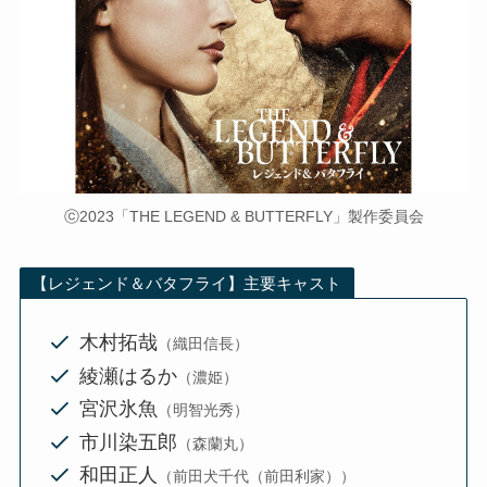
ⓒ2023「THE LEGEND & BUTTERFLY」製作委員会
【レジェンド＆バタフライ】主要キャスト
木村拓哉
（織田信長）
綾瀬はるか
（濃姫）
宮沢氷魚
（明智光秀）
市川染五郎
（森蘭丸）
和田正人
（前田犬千代（前田利家））