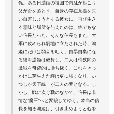
係。ある日濃姫の祖国で内乱が起こり
父が命を落とす。自身の存在意義を失
い自害しようとする彼女に、再び生き
る意味と場所を与えたのは、他でもな
い信長だった。そんな信長もまた、大
軍に攻められ窮地に立たされた時、濃
姫にだけは弱音を吐く。自暴自棄にな
る彼を濃姫は鼓舞し、二人は桶狭間の
激戦を奇跡的に勝ち抜く。これをきっ
かけに芽生えた絆は更に強くなり、い
つしか天下統一が二人の夢となる。し
かし、戦に次ぐ戦のなかで、信長は非
情な“魔王”へと変貌してゆく。本当の信
長を知る濃姫は、引き止めようと心を