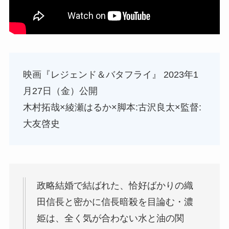
映画『レジェンド＆バタフライ』 2023年1
月27日（金）公開
木村拓哉×綾瀬はるか×脚本:古沢良太×監督:
大友啓史
政略結婚で結ばれた、恰好ばかりの織
田信長と密かに信長暗殺を目論む・濃
姫は、全く気が合わない水と油の関