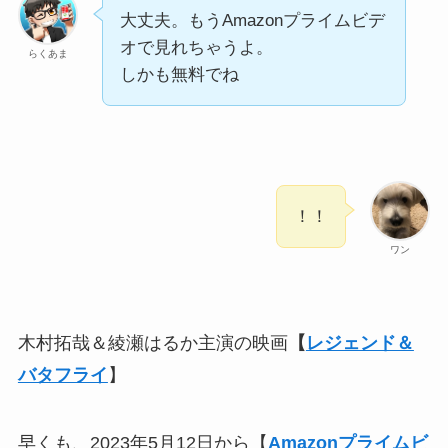
大丈夫。もうAmazonプライムビデ
オで見れちゃうよ。
らくあま
しかも無料でね
！！
ワン
木村拓哉＆綾瀬はるか主演の映画
【
レジェンド＆
バタフライ
】
早くも、2023年5月12日から【
Amazonプライムビ