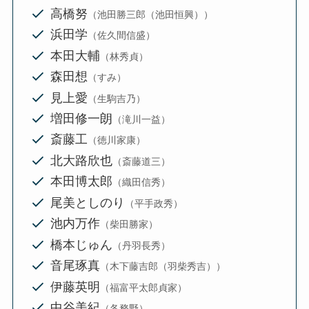
高橋努
（池田勝三郎（池田恒興））
浜田学
（佐久間信盛）
本田大輔
（林秀貞）
森田想
（すみ）
見上愛
（生駒吉乃）
増田修一朗
（滝川一益）
斎藤工
（徳川家康）
北大路欣也
（斎藤道三）
本田博太郎
（織田信秀）
尾美としのり
（平手政秀）
池内万作
（柴田勝家）
橋本じゅん
（丹羽長秀）
音尾琢真
（木下藤吉郎（羽柴秀吉））
伊藤英明
（福富平太郎貞家）
中谷美紀
（各務野）