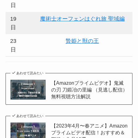
日
19
魔術士オーフェンはぐれ旅 聖域編
日
23
贄姫と獣の王
日
あわせて読みたい
【Amazonプライムビデオ】鬼滅
の刃 刀鍛冶の里編 （見逃し配信）
無料視聴方法解説
あわせて読みたい
【2023年4月〜春アニメ】Amazon
プライムビデオ配信！おすすめ＆