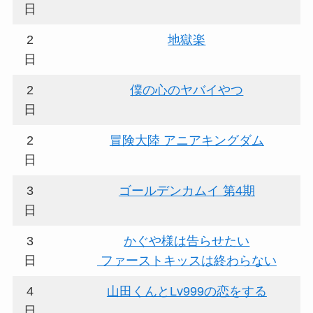
日
2
地獄楽
日
2
僕の心のヤバイやつ
日
2
冒険大陸 アニアキングダム
日
3
ゴールデンカムイ 第4期
日
3
かぐや様は告らせたい
日
ファーストキッスは終わらない
4
山田くんとLv999の恋をする
日