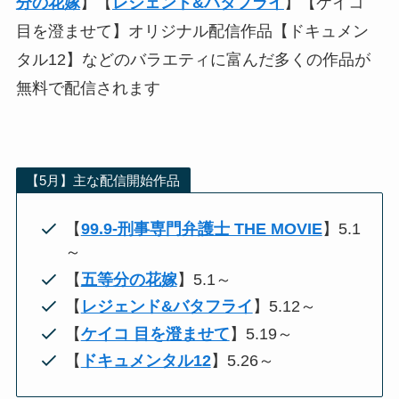
分の花嫁
】【
レジェンド&バタフライ
】【ケイコ
目を澄ませて】オリジナル配信作品【ドキュメン
タル12】などのバラエティに富んだ多くの作品が
無料で配信されます
【5月】主な配信開始作品
【
99.9-刑事専門弁護士 THE MOVIE
】5.1
～
【
五等分の花嫁
】5.1～
【
レジェンド&バタフライ
】5.12～
【
ケイコ 目を澄ませて
】5.19～
【
ドキュメンタル12
】5.26～