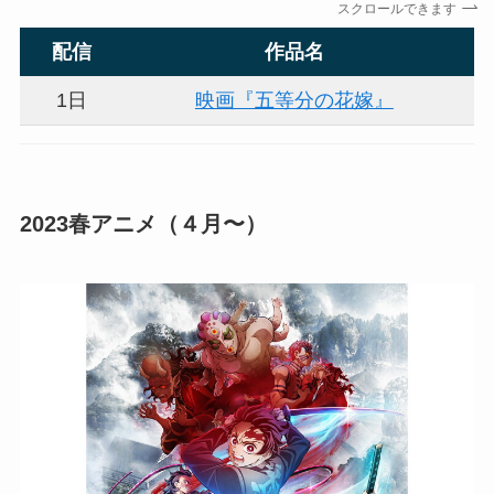
スクロールできます
配信
作品名
1日
映画『五等分の花嫁』
2023春アニメ
（４月〜）