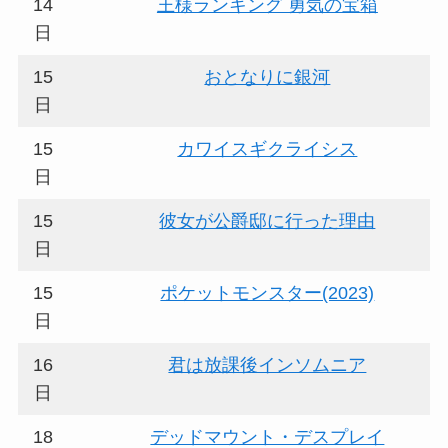
14
王様ランキング 勇気の宝箱
日
15
おとなりに銀河
日
15
カワイスギクライシス
日
15
彼女が公爵邸に行った理由
日
15
ポケットモンスター(2023)
日
16
君は放課後インソムニア
日
18
デッドマウント・デスプレイ