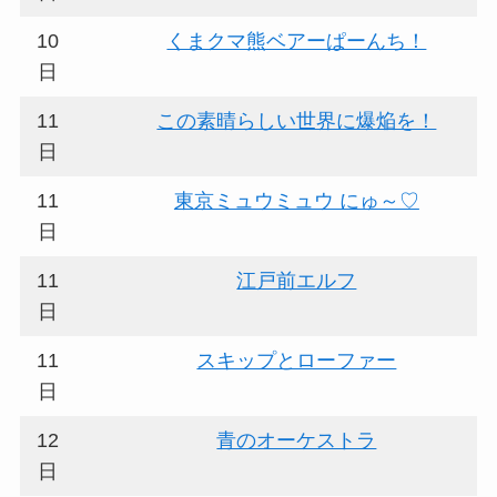
10
くまクマ熊ベアーぱーんち！
日
11
この素晴らしい世界に爆焔を！
日
11
東京ミュウミュウ にゅ～♡
日
11
江戸前エルフ
日
11
スキップとローファー
日
12
青のオーケストラ
日