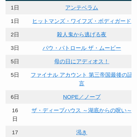
1日
アンテベラム
1日
ヒットマンズ・ワイフズ・ボディガード
2日
殺人鬼から逃げる夜
3日
パウ・パトロール ザ・ムービー
5日
母の日にアディオス！
5日
ファイナル アカウント 第三帝国最後の証
言
6日
NOPE／ノープ
16
ザ・ディープハウス ～湖底からの呪い～
日
17
渇き