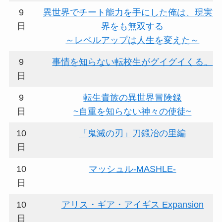
9
異世界でチート能力を手にした俺は、現実世
日
界をも無双する
～レベルアップは人生を変えた～
9
事情を知らない転校生がグイグイくる。
日
9
転生貴族の異世界冒険録
日
~自重を知らない神々の使徒~
10
「鬼滅の刃」刀鍛冶の里編
日
10
マッシュル-MASHLE-
日
10
アリス・ギア・アイギス Expansion
日