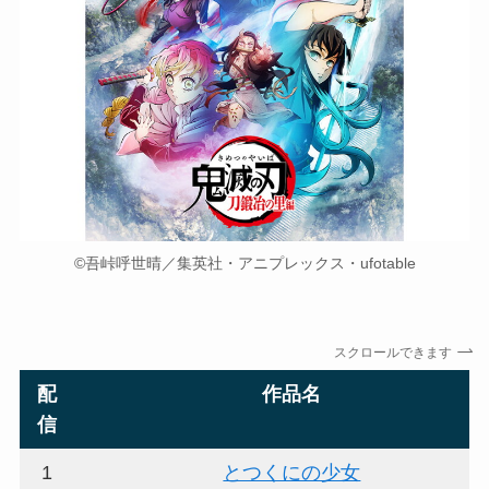
©吾峠呼世晴／集英社・アニプレックス・ufotable
スクロールできます
配
作品名
信
1
とつくにの少女