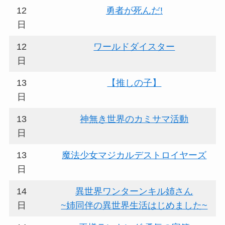
12
勇者が死んだ!
日
12
ワールドダイスター
日
13
【推しの子】
日
13
神無き世界のカミサマ活動
日
13
魔法少女マジカルデストロイヤーズ
日
14
異世界ワンターンキル姉さん
日
~姉同伴の異世界生活はじめました~