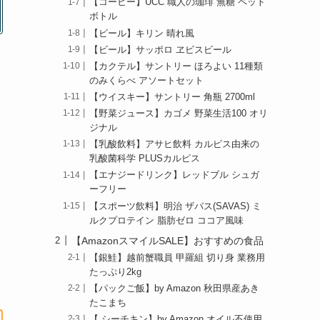
【コーヒー】UCC 職人の珈琲 無糖 ペット
ボトル
【ビール】キリン 晴れ風
【ビール】サッポロ ヱビスビール
【カクテル】サントリー ほろよい 11種類
のみくらべ アソートセット
【ウイスキー】サントリー 角瓶 2700ml
【野菜ジュース】カゴメ 野菜生活100 オリ
ジナル
【乳酸飲料】アサヒ飲料 カルピス由来の
乳酸菌科学 PLUSカルピス
【エナジードリンク】レッドブル シュガ
ーフリー
【スポーツ飲料】明治 ザバス(SAVAS) ミ
ルクプロテイン 脂肪ゼロ ココア風味
【AmazonスマイルSALE】おすすめの食品
【銀鮭】越前蟹職員 甲羅組 切り身 業務用
たっぷり2kg
【パックご飯】by Amazon 秋田県産あき
たこまち
【 シーチキン】by Amazon オイル不使用