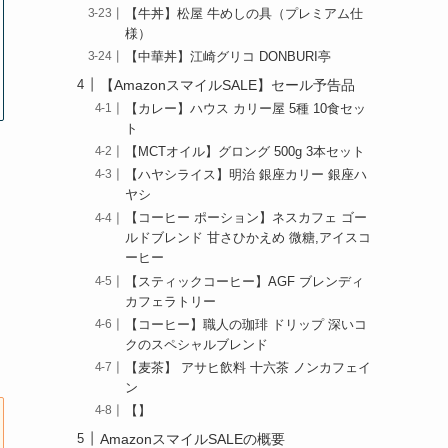
【牛丼】松屋 牛めしの具（プレミアム仕
様）
【中華丼】江崎グリコ DONBURI亭
【AmazonスマイルSALE】セール予告品
【カレー】ハウス カリー屋 5種 10食セッ
ト
【MCTオイル】グロング 500g 3本セット
【ハヤシライス】明治 銀座カリー 銀座ハ
ヤシ
【コーヒー ポーション】ネスカフェ ゴー
ルドブレンド 甘さひかえめ 微糖,アイスコ
ーヒー
【スティックコーヒー】AGF ブレンディ
カフェラトリー
【コーヒー】職人の珈琲 ドリップ 深いコ
クのスペシャルブレンド
【麦茶】 アサヒ飲料 十六茶 ノンカフェイ
ン
【】
AmazonスマイルSALEの概要