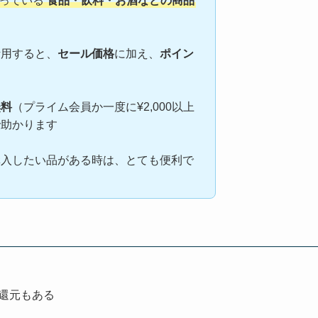
っている
食品・飲料・お酒などの商品
活用すると、
セール価格
に加え、
ポイン
無料
（プライム会員か一度に¥2,000以上
で助かります
購入したい品がある時は、とても便利で
還元もある