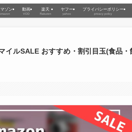
アマゾン
動画
楽天
ヤフー
プライバシーポリシー
Amazon
VOD
Rakuten
yahoo
privacy policy
onスマイルSALE おすすめ・割引目玉(食品・