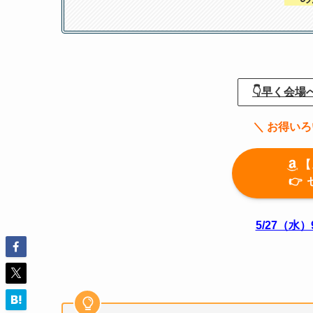
👇早く会場
＼ お得い
【
👉
5/27（水）9