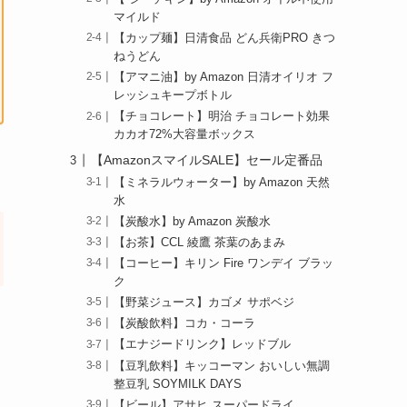
マイルド
【カップ麺】日清食品 どん兵衛PRO きつ
ねうどん
【アマニ油】by Amazon 日清オイリオ フ
レッシュキープボトル
【チョコレート】明治 チョコレート効果
カカオ72%大容量ボックス
【AmazonスマイルSALE】セール定番品
【ミネラルウォーター】by Amazon 天然
水
【炭酸水】by Amazon 炭酸水
【お茶】CCL 綾鷹 茶葉のあまみ
【コーヒー】キリン Fire ワンデイ ブラッ
ク
【野菜ジュース】カゴメ サポベジ
【炭酸飲料】コカ・コーラ
【エナジードリンク】レッドブル
【豆乳飲料】キッコーマン おいしい無調
整豆乳 SOYMILK DAYS
【ビール】アサヒ スーパードライ