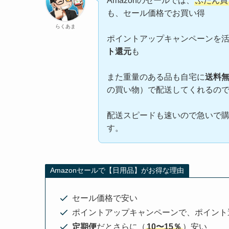
Amazonのセールでは、
ふだん買
も、セール価格でお買い得
らくあま
ポイントアップキャンペーンを
ト還元
も
また重量のある品も自宅に
送料
の買い物）で配送してくれるの
配送スピードも速いので急いで
す。
Amazonセールで【日用品】がお得な理由
セール価格で安い
ポイントアップキャンペーンで、ポイント
定期便
だとさらに（
10〜15％
）安い