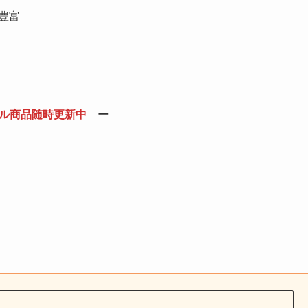
豊富
ル商品随時更新中
ー