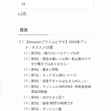
31
« 7月
目次
【Amazonプライムビデオ】2024冬アニ
メ：オススメ10選
第10位：俺だけレベルアップな件
第9位：悪役令嬢レベル99～私は裏ボスで
すが魔王ではありません～
第8位：魔女と野獣
第7位：キングダム第5シリーズ
第6位：道産子ギャルはなまらめんこい
第5位：マッシュル-MASHLE- 神覚者候補
選抜試験編
第4位：ゆびさきと恋々
第3位：姫様“拷問”の時間です
第2位：ダンジョン飯