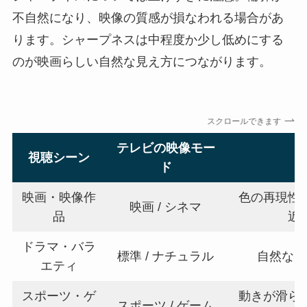
不自然になり、映像の質感が損なわれる場合があ
ります。シャープネスは中程度か少し低めにする
のが映画らしい自然な見え方につながります。
スクロールできます
テレビの映像モー
視聴シーン
ド
映画・映像作
色の再現性
映画 / シネマ
品
近
ドラマ・バラ
標準 / ナチュラル
自然な見
エティ
スポーツ・ゲ
動きが滑ら
スポーツ / ゲーム