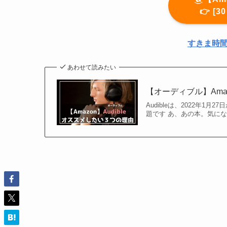
👉️ 
すきま時間
あわせて読みたい
【オーディブル】Am
Audibleは、2022年
題です あ、あの本。気に