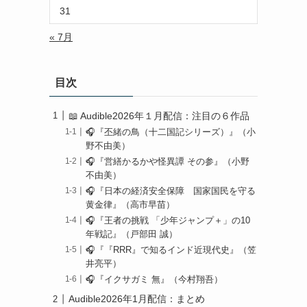
31
« 7月
目次
📖 Audible2026年１月配信：注目の６作品
🎧️『丕緒の鳥（十二国記シリーズ）』（小
野不由美）
🎧『営繕かるかや怪異譚 その参』（小野
不由美）
🎧『日本の経済安全保障 国家国民を守る
黄金律』（高市早苗）
🎧『王者の挑戦 「少年ジャンプ＋」の10
年戦記』（戸部田 誠）
🎧『『RRR』で知るインド近現代史』（笠
井亮平）
🎧『イクサガミ 無』（今村翔吾）
Audible2026年1月配信：まとめ