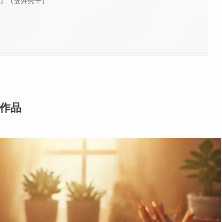
史』（笠井亮平）
６作品