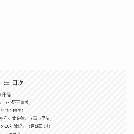
目次
の６作品
）』（小野不由美）
（小野不由美）
民を守る黄金律』（高市早苗）
の10年戦記』（戸部田 誠）