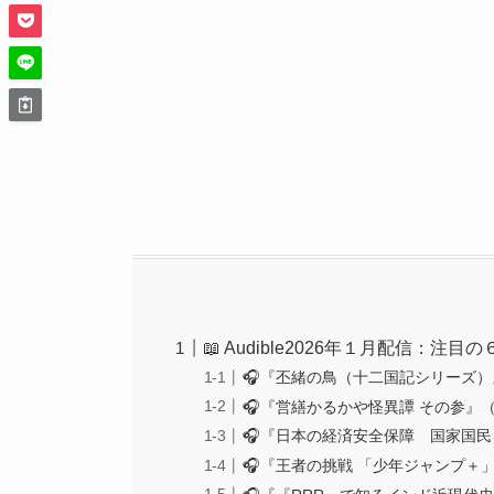
📖 Audible2026年１月配信：注目
🎧️『丕緒の鳥（十二国記シリーズ
🎧『営繕かるかや怪異譚 その参』
🎧『日本の経済安全保障 国家国
🎧『王者の挑戦 「少年ジャンプ＋」