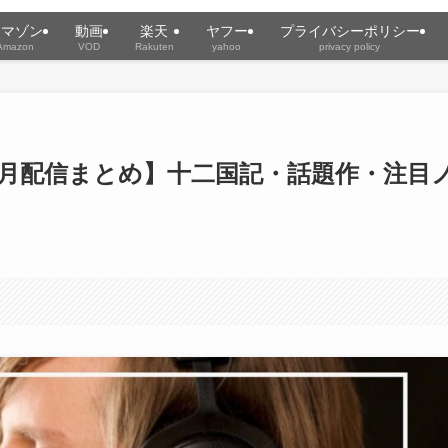
アマゾン
動画
楽天
ヤフー
プライバシーポリシー
Amazon
VOD
Rakuten
yahoo
privacy policy
026年１月配信まとめ】十二国記・話題作・注目