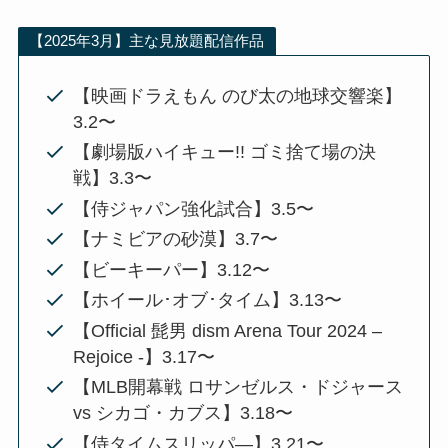
【2025年3月】主な見放題配信作品
【映画ドラえもん のび太の地球交響楽】
3.2〜
【劇場版ハイキュー!! ゴミ捨て場の決
戦】3.3〜
【侍ジャパン強化試合】3.5〜
【ナミビアの砂漠】3.7〜
【ビーキーパー】3.12〜
【ホイール･オブ･タイム】3.13〜
【Official 髭男 dism Arena Tour 2024 –
Rejoice -】3.17〜
【MLB開幕戦 ロサンゼルス・ドジャース
vs シカゴ・カブス】3.18〜
【侍タイムスリッパ―】3.21〜