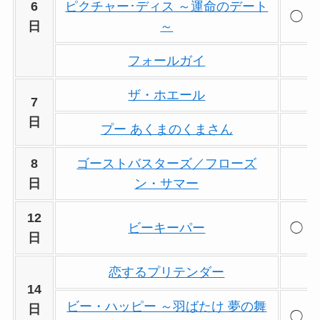
6
ピクチャー･ディス ～運命のデート
◯
日
～
フォールガイ
ザ・ホエール
7
日
プー あくまのくまさん
8
ゴーストバスターズ／フローズ
日
ン・サマー
12
ビーキーパー
◯
日
恋するプリテンダー
14
ビー・ハッピー ～羽ばたけ 夢の舞
日
◯