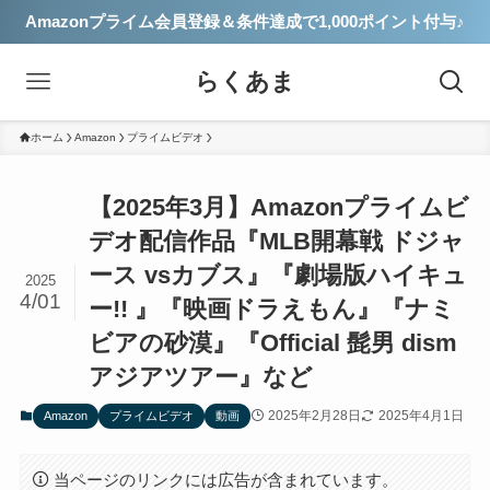
Amazonプライム会員登録＆条件達成で1,000ポイント付与♪
らくあま
ホーム
Amazon
プライムビデオ
【2025年3月】Amazonプライムビ
デオ配信作品『MLB開幕戦 ドジャ
ース vsカブス』『劇場版ハイキュ
2025
4/01
ー!! 』『映画ドラえもん』『ナミ
ビアの砂漠』『Official 髭男 dism
アジアツアー』など
2025年2月28日
2025年4月1日
Amazon
プライムビデオ
動画
当ページのリンクには広告が含まれています。