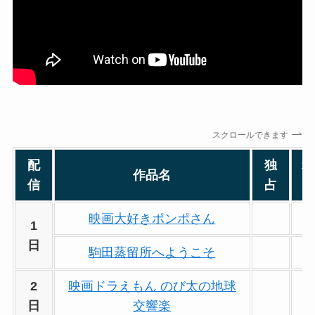
スクロールできます
配
独
オ
作品名
信
占
映画大好きポンポさん
1
日
駒田蒸留所へようこそ
2
映画ドラえもん のび太の地球
日
交響楽