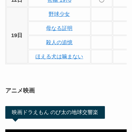
12日
密輸 1970
◯
野球少女
母なる証明
19日
殺人の追憶
ほえる犬は噛まない
アニメ映画
映画ドラえもん のび太の地球交響楽