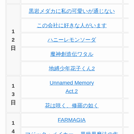
黒岩メダカに私の可愛いが通じない
この会社に好きな人がいます
1
2
ハニーレモンソーダ
日
魔神創造伝ワタル
地縛少年花子くん2
Unnamed Memory
1
Act.2
3
日
花は咲く、修羅の如く
FARMAGIA
1
4