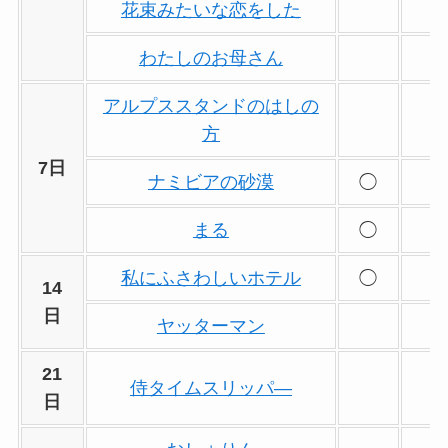
花束みたいな恋をした
わたしのお母さん
アルプススタンドのはしの
方
7日
ナミビアの砂漠
◯
まる
◯
私にふさわしいホテル
◯
14
日
ヤッターマン
21
侍タイムスリッパ―
日