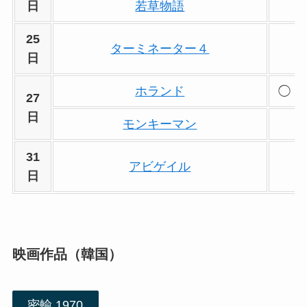
日
若草物語
25
ターミネーター４
日
ホランド
◯
27
日
モンキーマン
31
アビゲイル
日
映画作品（韓国）
密輸 1970