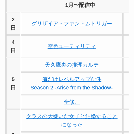
1月〜配信中
2
グリザイア・ファントムトリガー
日
4
空色ユーティリティ
日
天久鷹央の推理カルテ
5
俺だけレベルアップな件
日
Season 2 -Arise from the Shadow-
全修。
クラスの大嫌いな女子と結婚すること
になった