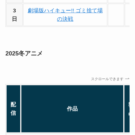
3
劇場版ハイキュー!! ゴミ捨て場
日
の決戦
2025冬アニメ
スクロールできます
配
独
作品
信
占