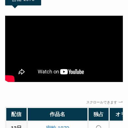
スクロールできます
配信
作品名
独占
オリ