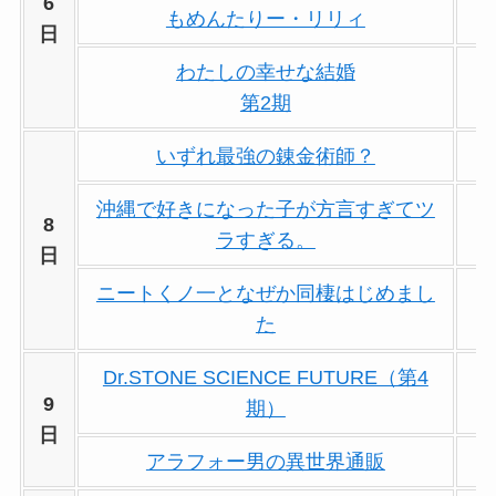
6
もめんたりー・リリィ
日
わたしの幸せな結婚
第2期
いずれ最強の錬金術師？
沖縄で好きになった子が方言すぎてツ
8
ラすぎる。
日
ニートくノ一となぜか同棲はじめまし
た
Dr.STONE SCIENCE FUTURE（第4
9
期）
日
アラフォー男の異世界通販