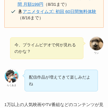
間 月額199円
（8/31まで）
アニメタイムズ: 初回 60日間無料体験
（8/16まで）
今、プライムビデオで何が見れる
のかな？
ワン
配信作品が増えてきて楽しみだよ
ね
らくあま
1万以上の人気映画やTV番組などのコンテンツが見