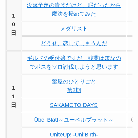
没落予定の貴族だけど、暇だったから
魔法を極めてみた
1
0
メダリスト
日
どうせ、恋してしまうんだ
ギルドの受付嬢ですが、残業は嫌なの
でボスをソロ討伐しようと思います
薬屋のひとりごと
1
第2期
1
日
SAKAMOTO DAYS
Übel Blatt～ユーベルブラット～
◯
UniteUp! -Uni:Birth-