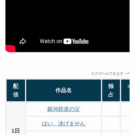
スクロールできます
配
独
オ
作品名
信
占
銀河鉄道の父
はい、泳げません
1日