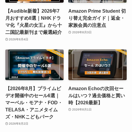
【Audible新着】2026年7
Amazon Prime Student 切
月おすすめ8選｜NHKドラ
り替え完全ガイド｜返金・
マ化『火星の女王』から十
家族会員の注意点
二国記最新刊まで厳選紹介
2026年8月3日
2026年8月4日
【2026年8月】プライムビ
Amazon Echoの次回セー
デオ開催中のセール6選｜
ルはいつ？過去価格と買い
マーベル・モアナ・FOD・
時【2026最新】
TELASA・アニメタイム
2026年8月1日
ズ・NHKこどもパーク
2026年8月2日