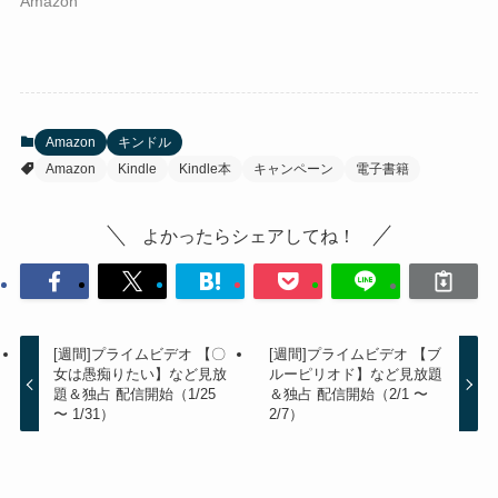
Amazon
Amazon
キンドル
Amazon
Kindle
Kindle本
キャンペーン
電子書籍
よかったらシェアしてね！
[週間]プライムビデオ 【〇
[週間]プライムビデオ 【ブ
女は愚痴りたい】など見放
ルーピリオド】など見放題
題＆独占 配信開始（1/25
＆独占 配信開始（2/1 〜
〜 1/31）
2/7）