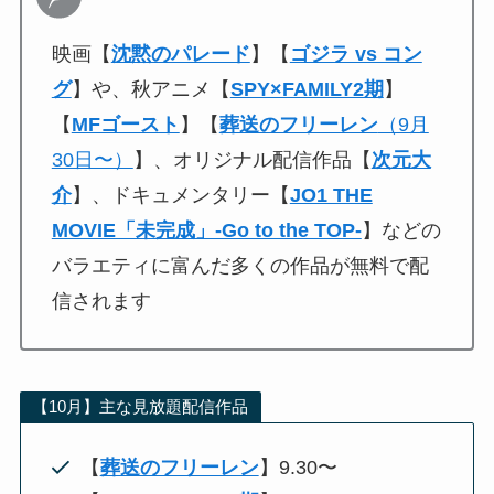
映画【
沈黙のパレード
】【
ゴジラ vs コン
グ
】や、秋アニメ【
SPY×FAMILY2期
】
【
MFゴースト
】【
葬送のフリーレン
（9月
30日〜）
】、オリジナル配信作品【
次元大
介
】、ドキュメンタリー【
JO1 THE
MOVIE「未完成」-Go to the TOP-
】などの
バラエティに富んだ多くの作品が無料で配
信されます
【10月】主な見放題配信作品
【
葬送のフリーレン
】9.30〜