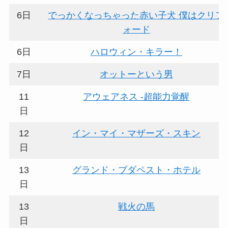
6日
でっかくなっちゃった赤い子犬 僕はクリフ
ォード
6日
ハロウィン・キラー！
7日
オットーという男
11
アウェアネス -超能力覚醒
日
12
イン・マイ・マザーズ・スキン
日
13
グランド・ブダペスト・ホテル
日
13
戦火の馬
日