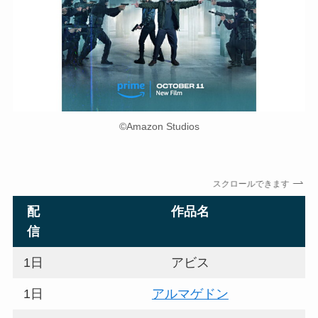
©Amazon Studios
スクロールできます
配
作品名
信
1日
アビス
1日
アルマゲドン