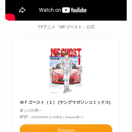
TVアニメ「MFゴースト」公式
ＭＦゴースト（１） (ヤングマガジンコミックス)
著:しげの秀一
¥737
（2023/09/28 21:01時点 | Amazon調べ）
Amazon