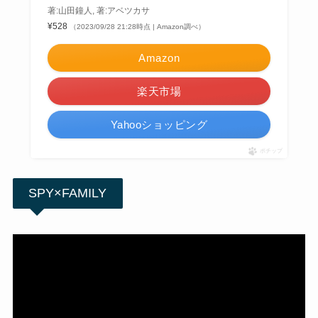
著:山田鐘人, 著:アベツカサ
¥528
（2023/09/28 21:28時点 | Amazon調べ）
Amazon
楽天市場
Yahooショッピング
ポチップ
SPY×FAMILY