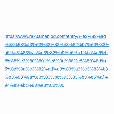
https://www.rakuamablog.com/entry/%e3%82%ad
%e3%83%a3%e3%83%83%e3%82%b7%e3%83%
a5%e3%83%ac%e3%82%b9%e6%b1%ba%e6%b
8%88%e3%80%801%e6%9c%88%e5%89%8d%e
5%8d%8a%e3%82%ad%e3%83%a3%e3%83%b3
%e3%83%9a%e3%83%bc%e3%83%b3%e6%af%
94%e8%bc%83%e3%80%80