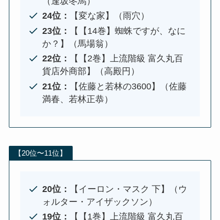
（逢坂冬馬）
24位：
【変な家】（雨穴）
23位：
【【14巻】蜘蛛ですが、なに
か？】（馬場翁）
22位：
【【2巻】上流階級 富久丸百
貨店外商部】（高殿円）
21位：
【佐藤と若林の3600】（佐藤
満春、若林正恭）
【20位〜11位】
20位：
【イーロン・マスク 下】（ウ
ォルター・アイザックソン）
19位：
【【1巻】上流階級 富久丸百