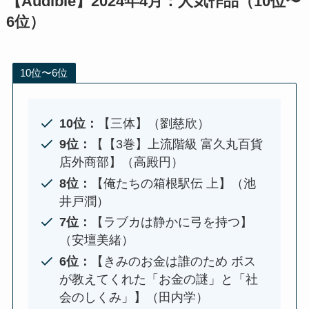
【Audible】2024年4月：人気作品（10位〜
6位）
10位〜6位
10位：
【三体】（劉慈欣）
9位：
【【3巻】上流階級 富久丸百貨
店外商部】（高殿円）
8位：
【俺たちの箱根駅伝 上】（池
井戸潤）
7位：
【ラブカは静かに弓を持つ】
（安壇美緒）
6位：
【きみのお金は誰のため ボス
が教えてくれた「お金の謎」と「社
会のしくみ」】（田内学）