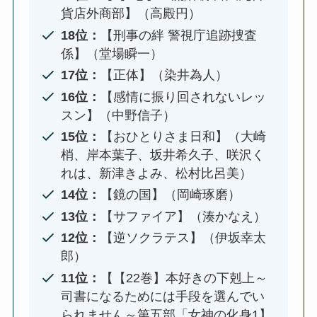
貨店外商部】（高殿円）
18位：
【刑事の絆 警視庁追跡捜査
係】（堂場瞬一）
17位：
【正体】（染井為人）
16位：
【感情に振り回されないレッ
スン】（中野信子）
15位：
【おひとりさま日和】（大崎
梢、岸本葉子、坂井希久子、咲沢く
れは、新津きよみ、松村比呂美）
14位：
【鏡の国】（岡崎琢磨）
13位：
【サファイア】（湊かなえ）
12位：
【逆ソクラテス】（伊坂幸太
郎）
11位：
【【22巻】本好きの下剋上～
司書になるためには手段を選んでい
られません～第五部「女神の化身1】