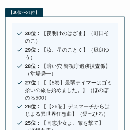
【30位〜21位】
30位：
【夜明けのはざま】（町田そ
のこ）
29位：
【汝、星のごとく】（凪良ゆ
う）
28位：
【暗い穴 警視庁追跡捜査係】
（堂場瞬一）
27位：
【【5巻】最弱テイマーはゴミ
拾いの旅を始めました。】（ほのぼ
のる500）
26位：
【【26巻】デスマーチからは
じまる異世界狂想曲】（愛七ひろ）
25位：
【同志少女よ、敵を撃て】