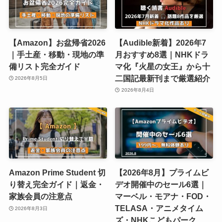
【Amazon】お盆帰省2026
【Audible新着】2026年7
｜手土産・移動・現地の準
月おすすめ8選｜NHKドラ
備リスト完全ガイド
マ化『火星の女王』から十
二国記最新刊まで厳選紹介
2026年8月5日
2026年8月4日
Amazon Prime Student 切
【2026年8月】プライムビ
り替え完全ガイド｜返金・
デオ開催中のセール6選｜
家族会員の注意点
マーベル・モアナ・FOD・
TELASA・アニメタイム
2026年8月3日
ズ・NHKこどもパーク