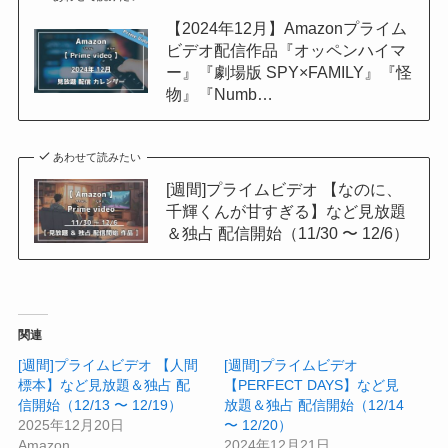
【2024年12月】Amazonプライム
ビデオ配信作品『オッペンハイマ
ー』『劇場版 SPY×FAMILY』『怪
物』『Numb…
あわせて読みたい
[週間]プライムビデオ 【なのに、
千輝くんが甘すぎる】など見放題
＆独占 配信開始（11/30 〜 12/6）
関連
[週間]プライムビデオ 【人間
[週間]プライムビデオ
標本】など見放題＆独占 配
【PERFECT DAYS】など見
信開始（12/13 〜 12/19）
放題＆独占 配信開始（12/14
2025年12月20日
〜 12/20）
Amazon
2024年12月21日