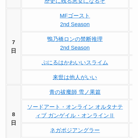
歴史に残る悪女になるぞ
MFゴースト
2nd Season
鴨乃橋ロンの禁断推理
7
2nd Season
日
ぷにるはかわいいスライム
来世は他人がいい
青の祓魔師 雪ノ果篇
ソードアート・オンライン オルタナテ
8
ィブ ガンゲイル・オンラインⅡ
日
ネガポジアングラー