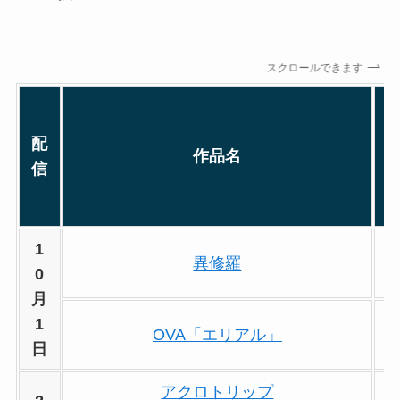
スクロールできます
配
作品名
信
1
異修羅
0
月
1
OVA「エリアル」
日
アクロトリップ