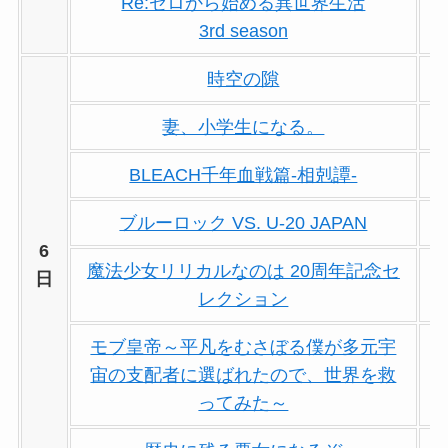
Re:ゼロから始める異世界生活
3rd season
時空の隙
妻、小学生になる。
BLEACH千年血戦篇-相剋譚-
ブルーロック VS. U-20 JAPAN
6
魔法少女リリカルなのは 20周年記念セ
日
レクション
モブ皇帝～平凡をむさぼる僕が多元宇
宙の支配者に選ばれたので、世界を救
ってみた～