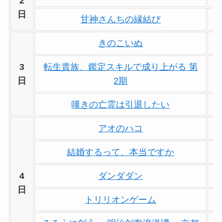
2
日
甘神さんちの縁結び
きのこいぬ
3
転生貴族、鑑定スキルで成り上がる 第
日
2期
嘆きの亡霊は引退したい
アオのハコ
結婚するって、本当ですか
4
ダンダダン
日
トリリオンゲーム