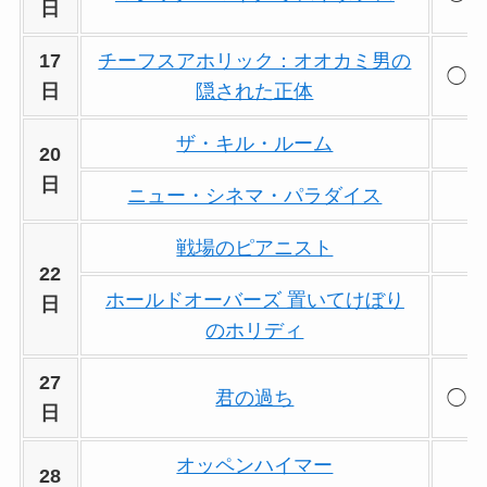
日
17
チーフスアホリック：オオカミ男の
◯
日
隠された正体
ザ・キル・ルーム
20
日
ニュー・シネマ・パラダイス
戦場のピアニスト
22
ホールドオーバーズ 置いてけぼり
日
のホリディ
27
君の過ち
◯
日
オッペンハイマー
28