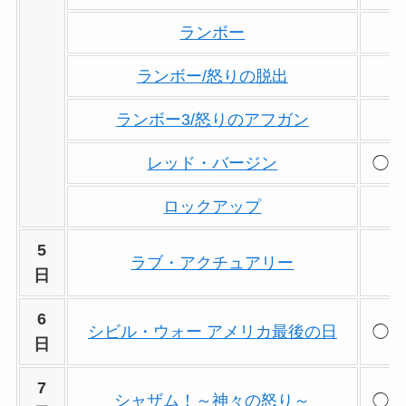
ランボー
ランボー/怒りの脱出
ランボー3/怒りのアフガン
レッド・バージン
◯
ロックアップ
5
ラブ・アクチュアリー
日
6
シビル・ウォー アメリカ最後の日
◯
日
7
シャザム！～神々の怒り～
◯