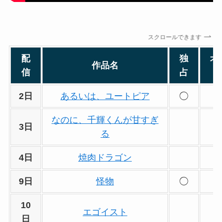
スクロールできます
配
独
オ
作品名
信
占
2日
あるいは、ユートピア
◯
なのに、千輝くんが甘すぎ
3日
る
4日
焼肉ドラゴン
9日
怪物
◯
10
エゴイスト
日