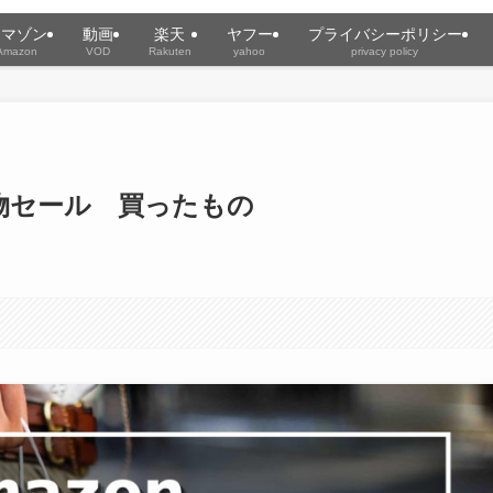
アマゾン
動画
楽天
ヤフー
プライバシーポリシー
Amazon
VOD
Rakuten
yahoo
privacy policy
贈り物セール 買ったもの