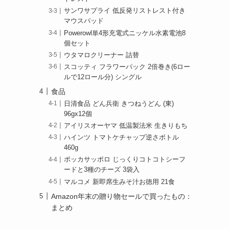
サンワサプライ 低反発リストレスト付き
マウスパッド
Powerowl単4形充電式ニッケル水素電池8
個セット
ウタマロクリーナー 詰替
スコッティ フラワーパック 2倍巻き(6ロー
ルで12ロール分) シングル
食品
日清食品 どん兵衛 きつねうどん (東)
96gx12個
アイリスオーヤマ 低温製法米 生きりもち
ハインツ トマトケチャップ逆さボトル
460g
ポッカサッポロ じっくりコトコトシーフ
ードと3種のチーズ 3袋入
マルコメ 新即席生みそ汁お徳用 21食
Amazon年末の贈り物セールで買ったもの：
まとめ