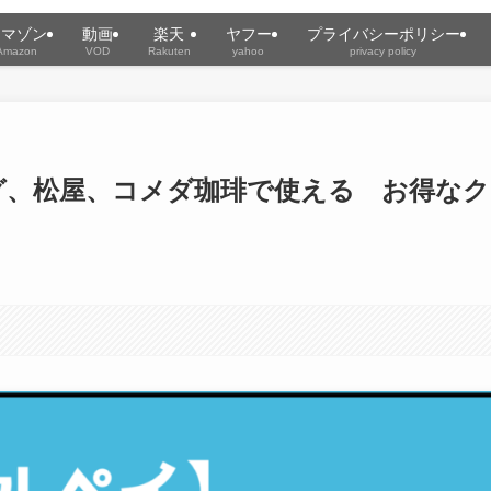
アマゾン
動画
楽天
ヤフー
プライバシーポリシー
Amazon
VOD
Rakuten
yahoo
privacy policy
グ、松屋、コメダ珈琲で使える お得なク