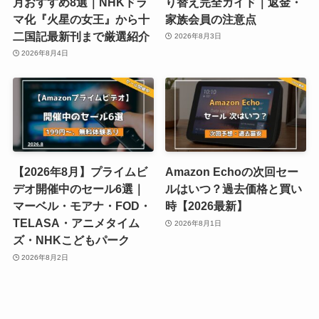
月おすすめ8選｜NHKドラ
り替え完全ガイド｜返金・
マ化『火星の女王』から十
家族会員の注意点
二国記最新刊まで厳選紹介
2026年8月3日
2026年8月4日
【2026年8月】プライムビ
Amazon Echoの次回セー
デオ開催中のセール6選｜
ルはいつ？過去価格と買い
マーベル・モアナ・FOD・
時【2026最新】
TELASA・アニメタイム
2026年8月1日
ズ・NHKこどもパーク
2026年8月2日