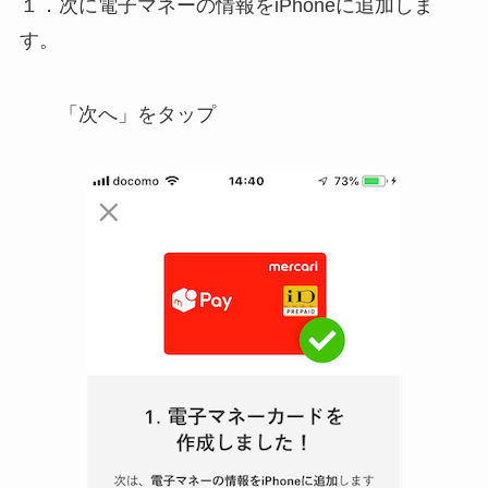
１．次に電子マネーの情報をiPhoneに追加しま
す。
「次へ」をタップ