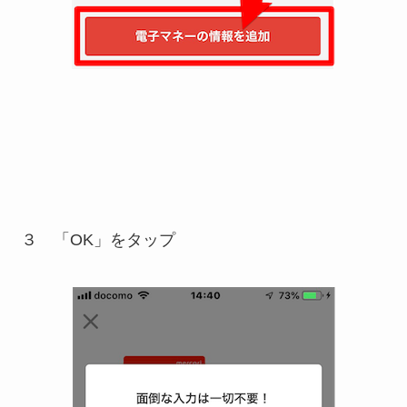
３ 「OK」をタップ