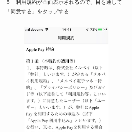
５ 利用規約が画面表示されるので、目を通して
「同意する」をタップする