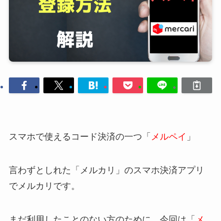
スマホで使えるコード決済の一つ「
メルペイ
」
言わずとしれた「メルカリ」のスマホ決済アプリ
でメルカリです。
まだ利用したことのない方のために、今回は「
メ