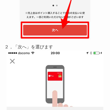
２，「次へ」を選びます