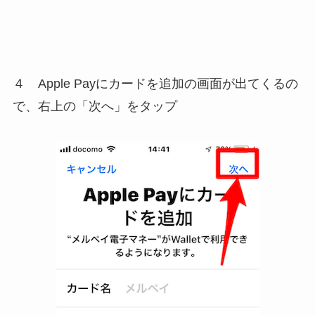
４ Apple Payにカードを追加の画面が出てくるの
で、右上の「次へ」をタップ