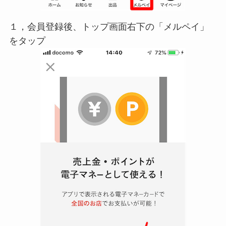
１，会員登録後、トップ画面右下の「メルペイ」
をタップ