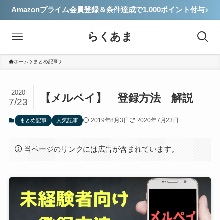
Amazonプライム会員登録＆条件達成で1,000ポイント付与♪
らくあま
ホーム
まとめ記事
2020
【メルペイ】 登録方法 解説
7/23
2019年8月3日
2020年7月23日
まとめ記事
人気記事
当ページのリンクには広告が含まれています。