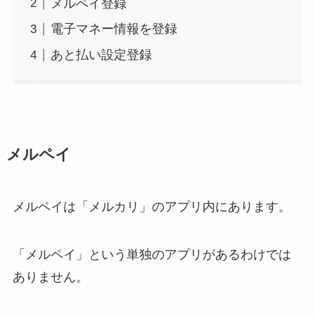
メルペイ登録
電子マネー情報を登録
あと払い設定登録
メルペイ
メルペイは「メルカリ」のアプリ内にあります。
「メルペイ」という単独のアプリがあるわけでは
ありません。