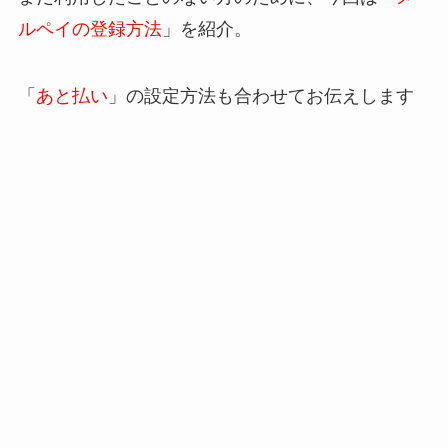
ルペイの登録方法
」を紹介。
「
あと払い
」の設定方法も合わせてお伝えします