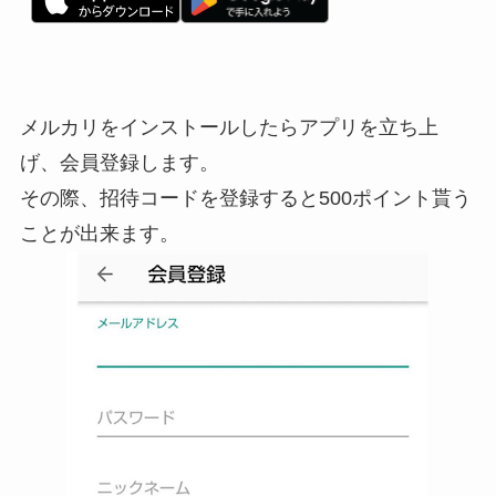
メルカリをインストールしたらアプリを立ち上
げ、会員登録します。
その際、招待コードを登録すると500ポイント貰う
ことが出来ます。