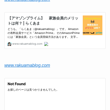
www.rakuamablog.com