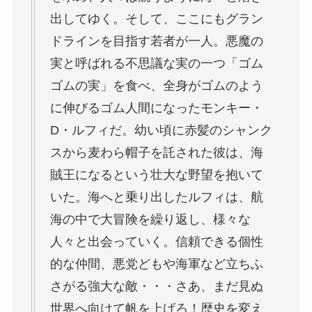
出してゆく。そして、ここにもグラン
ドラインを目指す若者が一人。悪魔の
実と呼ばれる不思議な実の一つ「ゴム
ゴムの実」を食べ、全身がゴムのよう
に伸びるゴム人間になったモンキー・
D・ルフィだ。幼い頃に赤髪のシャンク
スから麦わら帽子を託された彼は、海
賊王になるという壮大な野望を抱いて
いた。海へと乗り出したルフィは、航
海の中で大冒険を繰り返し、様々な
人々と出会っていく。信頼できる個性
的な仲間、悪党どもや海軍など立ちふ
さがる強大な敵・・・さあ、まだ見ぬ
世界へ向けて帆を上げろ！歴史を変え