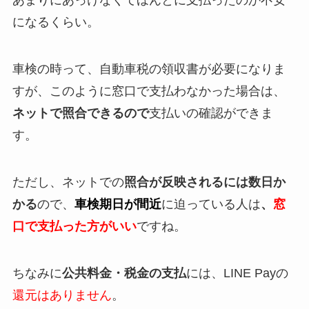
あまりにあっけなくてほんとに支払ったのか不安
になるくらい。
車検の時って、自動車税の領収書が必要になりま
すが、このように窓口で支払わなかった場合は、
ネットで照合できるので
支払いの確認ができま
す。
ただし、ネットでの
照合が反映されるには数日か
かる
ので、
車検期日が間近
に迫っている人は
、
窓
口で支払った方がいい
ですね。
ちなみに
公共料金・税金の支払
には、LINE Payの
還元はありません
。