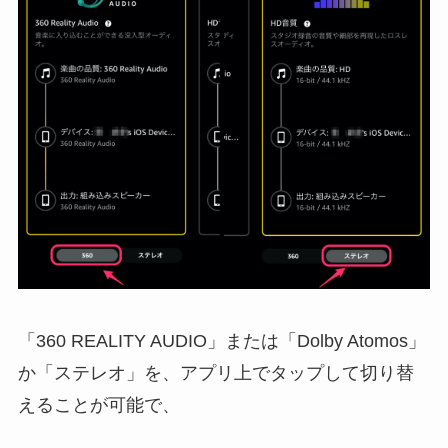
「360 REALITY AUDIO」または「Dolby Atomos」
か「ステレオ」を、アプリ上でタップして切り替
えることが可能で、