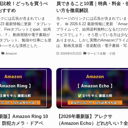
底比較！どっちを買うべ
員できること10選｜特典・料金・
おすすめ
い方を徹底解説
ンクには広告が含まれていま
当ページのリンクには広告が含まれていま
6.6.23 最新情報に更新 「タブレッ
す。 📅 2026.6.22 最新情報に更新 「Amaz
Fireタブレットとipad、結局
プライムって、結局送料無料になるだけの
…？」 動画視聴や電子書籍が
ービスでしょ？」 そう思っている方は少
reタブレット、勉強や仕事にも使
ありません。しかし実際のAmazonプライ
d——そんな漠然とした...
は、動画見放題・音楽配信・電子書籍・写..
Amazon
2026年6月22日
サービス全般・小技
版】Amazon Ring 10
【2026年最新版】アレクサ
｜防犯カメラ・ドアベ
（Amazon Echo）どれがいい？全