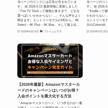
当ページのリンクには広告が含まれていま
当ページのリ
す。 📅 2026.6.13 最新情報に更新しました
す。 📅 202
「Fire TV Stickって種類が多すぎて、どれを
「Kindle
選べばいいかわからない…」 そんな声をよく
かわからない…
聞きます。エントリーモデルのHDから、4K
エントリーモデ
Select・4K Plus・4K Max、そして最上位...
示のColorso
2026年6月14日
プライムビデオ
2026年6月13日
【2026年最新】Amazonマスターカ
ードのキャンペーンはいつがお得？
入会ポイントを最大化する方法
「Amazonマスターカード、いつ作るのが一番
お得？」——そんな疑問を持ったことはあり