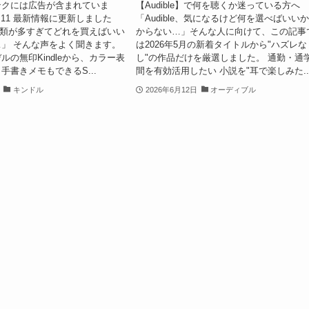
ンクには広告が含まれていま
【Audible】で何を聴くか迷っている方へ
6.6.11 最新情報に更新しました
「Audible、気になるけど何を選べばいい
って種類が多すぎてどれを買えばいい
からない…」そんな人に向けて、この記事
」 そんな声をよく聞きます。
は2026年5月の新着タイトルから"ハズレな
ルの無印Kindleから、カラー表
し"の作品だけを厳選しました。 通勤・通
ft、手書きメモもできるS...
間を有効活用したい 小説を"耳で楽しみた..
キンドル
2026年6月12日
オーディブル