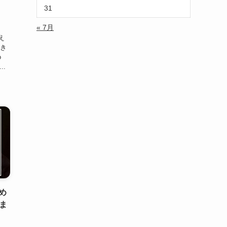
31
« 7月
た
え
聞き
o
..
すめ
ま