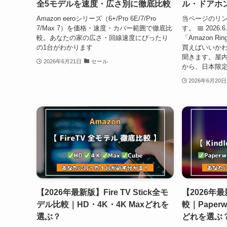
全5モデルを速度・広さ別に徹底比較
ル・ドアホ
Amazon eeroシリーズ（6+/Pro 6E/7/Pro
当ページのリ
7/Max 7）を価格・速度・カバー範囲で徹底比
す。 📅 202
較。あなたの家の広さ・回線速度にぴったり
「Amazon 
の1台がわかります
買えばいいかわ
聞きます。屋内用
2026年6月21日
セール
から、日本限定
2026年6月20日
【2026年最新版】Fire TV Stick全モ
【2026年最
デル比較｜HD・4K・4K Maxどれを
較｜Paperwh
選ぶ？
どれを選ぶ