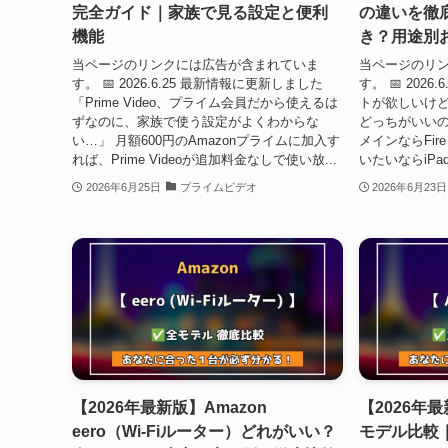
完全ガイド｜家族で見る設定と便利
の違いを徹
機能
き？用途別
当ページのリンクには広告が含まれていま
当ページのリ
す。 📅 2026.6.25 最新情報に更新しました
す。 📅 202
「Prime Video、プライム会員だから使えるは
トが欲しいけど、
ずなのに、家族で使う設定がよくわからな
どっちがいいの
い…」 月額600円のAmazonプライムに加入す
メインならFi
れば、Prime Videoが追加料金なしで使い放...
いたいならiPa
2026年6月25日
プライムビデオ
2026年6月23日
【2026年最新版】Amazon
【2026年最新
eero（Wi-Fiルーター）どれがいい？
モデル比較