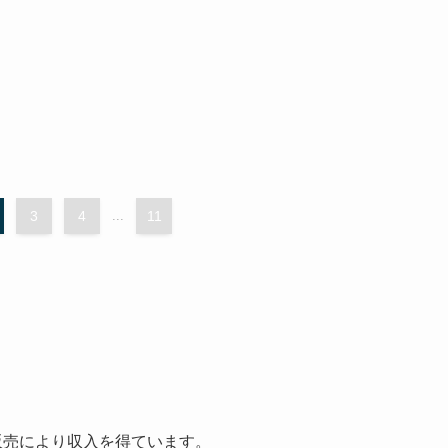
3
4
...
11
格販売により収入を得ています。