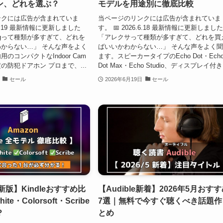
ン、どれを選ぶ？
モデルを用途別に徹底比較
ンクには広告が含まれていま
当ページのリンクには広告が含まれていま
6.6.19 最新情報に更新しました
す。 📅 2026.6.18 最新情報に更新しまし
Ringって種類が多すぎて、どれを
「アレクサって種類が多すぎて、どれを買
からない…」 そんな声をよく
ばいいかわからない…」 そんな声をよく
のコンパクトなIndoor Cam
ます。スピーカータイプのEcho Dot・Ech
の防犯ドアホン プロまで、...
Dot Max・Echo Studio、ディスプレイ付き.
セール
2026年6月19日
セール
新版】Kindleおすすめ比
【Audible新着】2026年5月おす
ite・Colorsoft・Scribe
7選｜無料で今すぐ聴くべき話題作
？
とめ