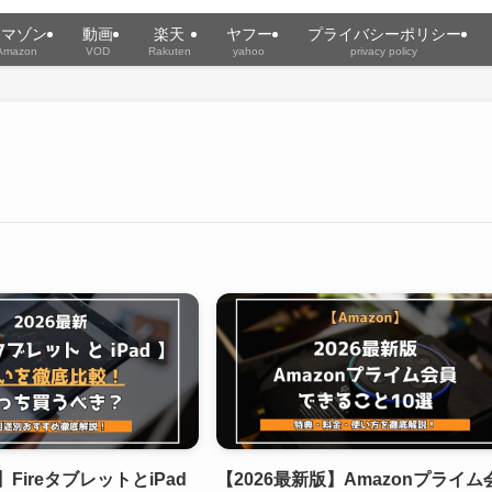
アマゾン
動画
楽天
ヤフー
プライバシーポリシー
Amazon
VOD
Rakuten
yahoo
privacy policy
】FireタブレットとiPad
【2026最新版】Amazonプライム