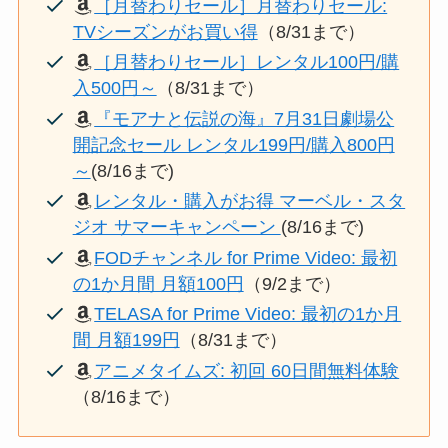
［月替わりセール］月替わりセール:
TVシーズンがお買い得
（8/31まで）
［月替わりセール］レンタル100円/購
入500円～
（8/31まで）
『モアナと伝説の海』7月31日劇場公
開記念セール レンタル199円/購入800円
～
(8/16まで)
レンタル・購入がお得 マーベル・スタ
ジオ サマーキャンペーン
(8/16まで)
FODチャンネル for Prime Video: 最初
の1か月間 月額100円
（9/2まで）
TELASA for Prime Video: 最初の1か月
間 月額199円
（8/31まで）
アニメタイムズ: 初回 60日間無料体験
（8/16まで）