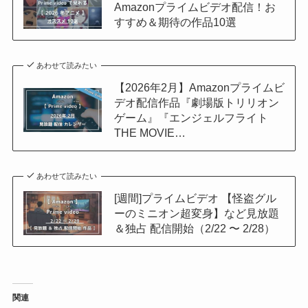
Amazonプライムビデオ配信！お
すすめ＆期待の作品10選
あわせて読みたい
【2026年2月】Amazonプライムビ
デオ配信作品『劇場版トリリオン
ゲーム』『エンジェルフライト
THE MOVIE…
あわせて読みたい
[週間]プライムビデオ 【怪盗グル
ーのミニオン超変身】など見放題
＆独占 配信開始（2/22 〜 2/28）
関連