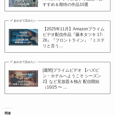
すすめ＆期待の作品10選
あわせて読みたい
【2025年11月】Amazonプライム
ビデオ配信作品『藤本タツキ 17-
26』『フロントライン』『ミステ
リと言う…
あわせて読みたい
[週間]プライムビデオ 【ハズビ
ン・ホテルへようこそ シーズン
2】など見放題＆独占 配信開始
（10/25 〜 …
関連