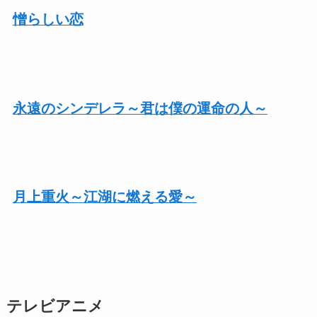
憎らしい恋
永遠のシンデレラ～君は僕の運命の人～
月上重火～江湖に燃える愛～
テレビアニメ