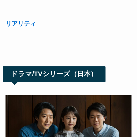
リアリティ
ドラマ/TVシリーズ（日本）