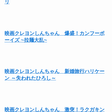
リ
映画クレヨンしんちゃん 爆盛！カンフーボ
ーイズ ~拉麺大乱~
映画クレヨンしんちゃん 新婚旅行ハリケー
ン ～失われたひろし～
映画クレヨンしんちゃん 激突！ラクガキン