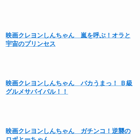
映画クレヨンしんちゃん 嵐を呼ぶ！オラと
宇宙のプリンセス
映画クレヨンしんちゃん バカうまっ！ Ｂ級
グルメサバイバル！！
映画クレヨンしんちゃん ガチンコ！逆襲の
ロボとーちゃん