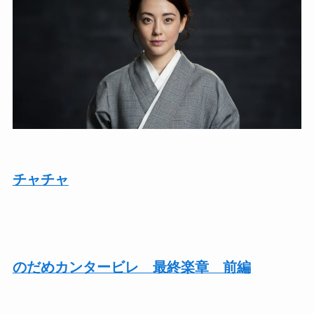
チャチャ
のだめカンタービレ 最終楽章 前編