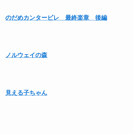
のだめカンタービレ 最終楽章 後編
ノルウェイの森
見える子ちゃん