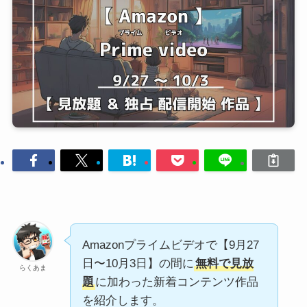
Amazonプライムビデオで【9月27
日〜10月3日】の間に
無料で見放
らくあま
題
に加わった新着コンテンツ作品
を紹介します。