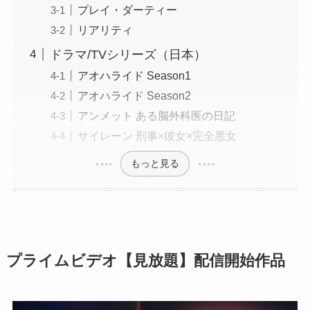
プレイ・ダーティー
リアリティ
ドラマ/TVシリーズ（日本）
アオハライド Season1
アオハライド Season2
アンメット ある脳外科医の日記
サイレーン 刑事×彼女×完全悪女
もっと見る
プライムビデオ【見放題】配信開始作品