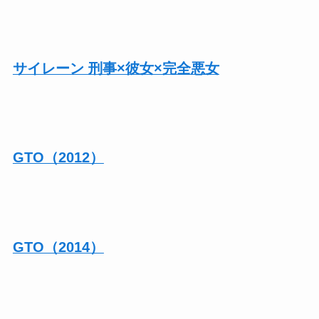
サイレーン 刑事×彼女×完全悪女
GTO（2012）
GTO（2014）