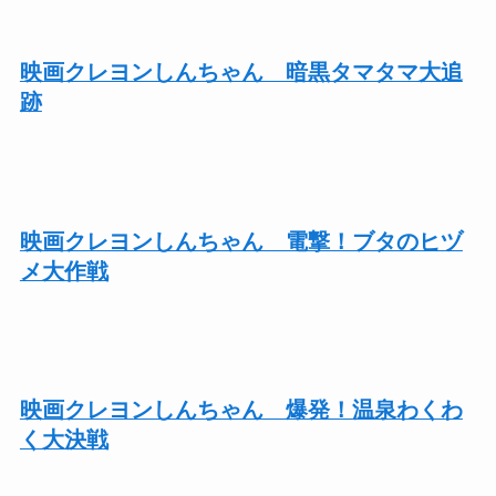
映画クレヨンしんちゃん 暗黒タマタマ大追
跡
映画クレヨンしんちゃん 電撃！ブタのヒヅ
メ大作戦
映画クレヨンしんちゃん 爆発！温泉わくわ
く大決戦