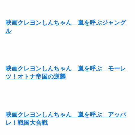
映画クレヨンしんちゃん 嵐を呼ぶジャング
ル
映画クレヨンしんちゃん 嵐を呼ぶ モーレ
ツ！オトナ帝国の逆襲
映画クレヨンしんちゃん 嵐を呼ぶ アッパ
レ！戦国大合戦