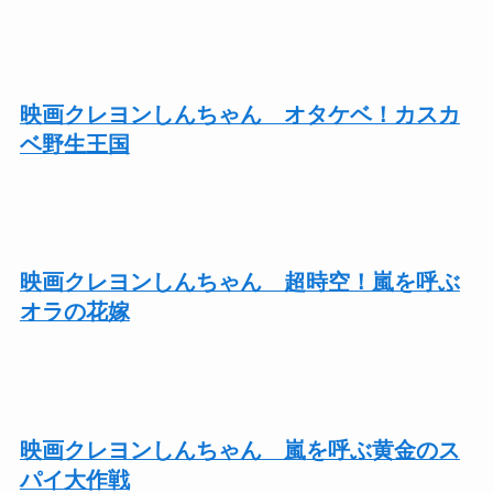
映画クレヨンしんちゃん オタケベ！カスカ
ベ野生王国
映画クレヨンしんちゃん 超時空！嵐を呼ぶ
オラの花嫁
映画クレヨンしんちゃん 嵐を呼ぶ黄金のス
パイ大作戦