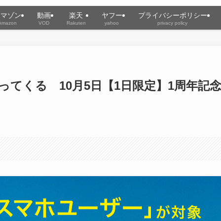
アマゾン
動画
楽天
ヤフー
プライバシーポリシー
Amazon
VOD
Rakuten
yahoo
privacy policy
戻ってくる 10月5日【1日限定】1周年記