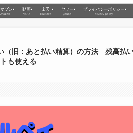
アマゾン
動画
楽天
ヤフー
プライバシーポリシー
Amazon
VOD
Rakuten
yahoo
privacy policy
い（旧：あと払い精算）の方法 残高払
ントも使える