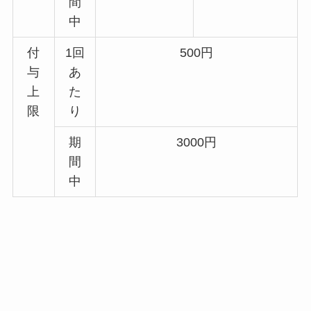
間
中
付
1回
500円
与
あ
上
た
限
り
期
3000円
間
中