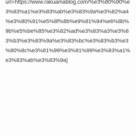
url=https://www.rakuamablog.com/%e3%80%90%e
3%83%a1%e3%83%ab%e3%83%9a%e3%82%a4
%e3%80%91%e5%8f%8b%e9%81%94%e6%8b%
9b%e5%be%85%e3%82%ad%e3%83%a3%e3%8
3%b3%e3%83%9a%e3%83%bc%e3%83%b3%e3
%80%8c%e3%81%99%e3%81%99%e3%83%a1%
e3%83%ab%e3%83%9a]