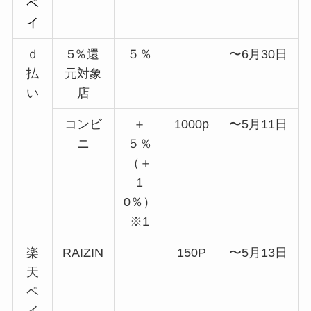
ペ
イ
ｄ
5％還
５％
〜6月30日
払
元対象
い
店
コンビ
＋
1000p
〜5月11日
ニ
５％
（＋
1
0％）
※1
楽
RAIZIN
150P
〜5月13日
天
ペ
イ