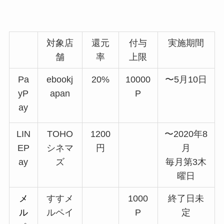
対象店
還元
付与
実施期間
舗
率
上限
Pa
ebookj
20%
10000
〜5月10日
yP
apan
P
ay
LIN
TOHO
1200
〜2020年8
EP
シネマ
円
月
ay
ズ
毎月第3木
曜日
メ
すすメ
1000
終了日未
ル
ルペイ
P
定