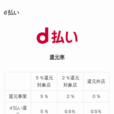
ｄ払い
還元率
５％還元
２％還元
還元外店
対象店
対象店
還元事業
５％
２％
０％
ｄ払い還
５％
0.5％
0.5％