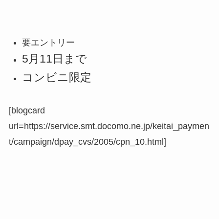
要エントリー
5月11日まで
コンビニ限定
[blogcard
url=https://service.smt.docomo.ne.jp/keitai_paymen
t/campaign/dpay_cvs/2005/cpn_10.html]