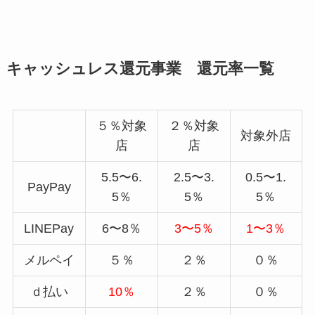
キャッシュレス還元事業 還元率一覧
５％対象
２％対象
対象外店
店
店
5.5〜6.
2.5〜3.
0.5〜1.
PayPay
5％
5％
5％
LINEPay
6〜8％
3〜5％
1〜3％
メルペイ
５％
２％
０％
ｄ払い
10％
２％
０％