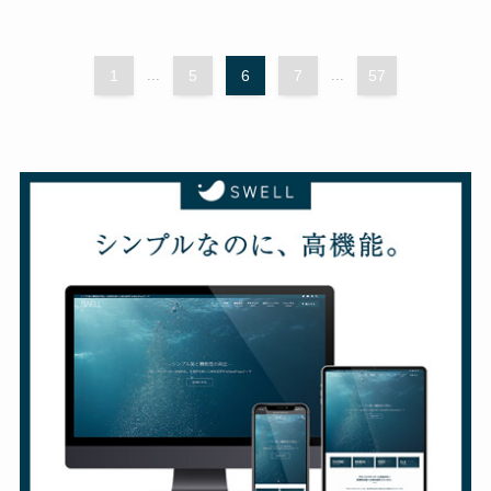
1
...
5
6
7
...
57