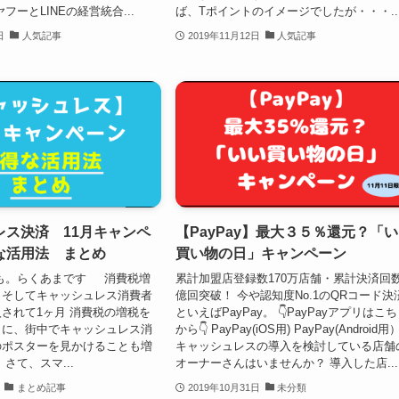
フーとLINEの経営統合...
ば、Tポイントのイメージでしたが・・・..
日
人気記事
2019年11月12日
人気記事
レス決済 11月キャンペ
【PayPay】最大３５％還元？「
な活用法 まとめ
買い物の日」キャンペーン
うも。らくあまです 消費税増
累計加盟店登録数170万店舗・累計決済回数
、そしてキャッシュレス消費者
億回突破！ 今や認知度No.1のQRコード決
されて1ヶ月 消費税の増税を
といえばPayPay。 👇PayPayアプリはこ
もに、街中でキャッシュレス消
から👇 PayPay(iOS用) PayPay(Android
のポスターを見かけることも増
キャッシュレスの導入を検討している店舗
さて、スマ...
オーナーさんはいませんか？ 導入した店...
まとめ記事
2019年10月31日
未分類