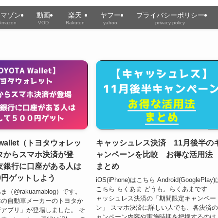
アマゾン
動画
楽天
ヤフー
プライバシーポリシー
Amazon
VOD
Rakuten
yahoo
privacy policy
 wallet（トヨタウォレッ
キャッシュレス決済 11月後半の
タからスマホ決済が登
ャンペーンを比較 お得な活用
友銀行に口座がある人は
まとめ
0円ゲットしよう
iOS(iPhone)はこちら Android(GooglePlay
こちら らくあま どうも。らくあまです 
（@rakuamablog）です。
ャッシュレス決済の「期間限定キャンペー
本の自動車メーカーのトヨタか
ン」 スマホ決済に詳しい人でも、各決済
アプリ」が登場しました。 そ
ャンペーン内容や実施時期を把握するのは