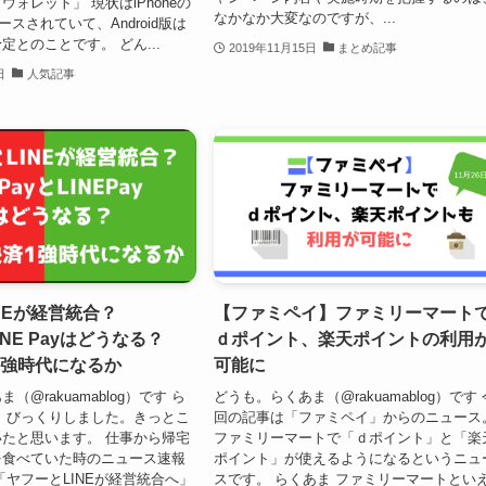
ォレット」 現状はiPhoneの
なかなか大変なのですが、...
ースされていて、Android版は
定とのことです。 どん...
2019年11月15日
まとめ記事
日
人気記事
INEが経営統合？
【ファミペイ】ファミリーマート
LINE Payはどうなる？
ｄポイント、楽天ポイントの利用
1強時代になるか
可能に
（@rakuamablog）です ら
どうも。らくあま（@rakuamablog）です 
。びっくりしました。きっとこ
回の記事は「ファミペイ」からのニュース
たと思います。 仕事から帰宅
ファミリーマートで「ｄポイント」と「楽
を食べていた時のニュース速報
ポイント」が使えるようになるというニュ
「ヤフーとLINEが経営統合へ」
スです。 らくあま ファミリーマートとい