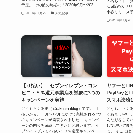
の名も「トヨタウ
予定。 その後の時期の「2020年9月〜202...
iOS版のみリリ
来春リリース予
2019年11月22日
人気記事
2019年11月20
【ｄ払い】 セブンイレブン・コン
ヤフーとL
ビニ・５％還元事業店を対象に3つの
PayPayと
キャンペーンを実施
スマホ決済
どうもらくあま（@rakuamablog）です。 ｄ
どうも。らくあま
払いから、11月〜12月にかけて実施される3つ
くあま いやー
のキャンペーンが発表されました。 キャンペ
んな顔をしてい
ーンの内容を確認してきたいと思います。 セ
して遅い夕食
ブンイレブンでｄ払い１０％還元キャンペー
に。 そこには