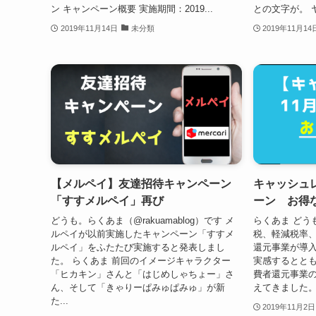
ン キャンペーン概要 実施期間：2019...
との文字が。 ヤ
2019年11月14日
未分類
2019年11月14
【メルペイ】友達招待キャンペーン
キャッシュ
「すすメルペイ」再び
ーン お得
どうも。らくあま（@rakuamablog）です メ
らくあま ど
ルペイが以前実施したキャンペーン「すすメ
税、軽減税率
ルペイ」をふたたび実施すると発表しまし
還元事業が導入
た。 らくあま 前回のイメージキャラクター
実感するとと
「ヒカキン」さんと「はじめしゃちょー」さ
費者還元事業
ん、そして「きゃりーぱみゅぱみゅ」が新
えてきました。 
た...
2019年11月2日