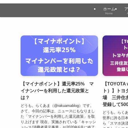
ホーム
Home
【マイナポイント】還元率25% マ
【TOYOTA
イナンバーを利用した還元政策と
ト）】トヨ
は？
場 三井住
登録して50
どうも。らくあま（@rakuamablog）です。
さて、今回の記事は、ニュースにもなりまし
どうも。らくあま
た「マイナンバーを利用した還元政策」を取
世界に誇る日
り上げます 現在、実施されている「キャッシ
ら「スマホ決済
ュレス/消費者還元事業」が2020年6月に終了