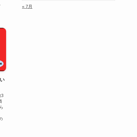
.
« 7月
いい
3
済
ちら
用）
の