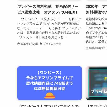
ワンピース無料視聴 動画配信サー
2020年 
ビス徹底比較 オススメはU-NEXT
無料視聴で
ワン ワンピース見よっと・・・・あれ？ア
定額料金で映
マゾンプライムで見たかった話が有料配信に
見放題になる
なってる・・・？ らくあま プライムビデ
（AmazonP
オは、見放題作品が時々入れ替わるんだよね
めてプライム会
ワン え〜 今日続きを見ようと...
半額の250円
込むと、30日
2020年6月25日
プライムビデオ
2020年6月3日
【ワンピース】アマゾンプライムで
【アマゾン】Am