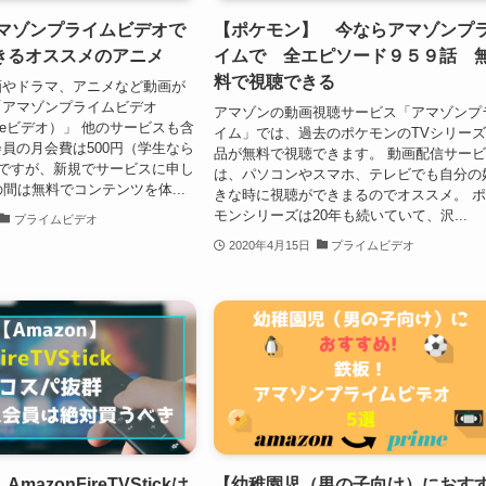
アマゾンプライムビデオで
【ポケモン】 今ならアマゾンプ
きるオススメのアニメ
イムで 全エピソード９５９話 
料で視聴できる
画やドラマ、アニメなど動画が
「アマゾンプライムビデオ
アマゾンの動画視聴サービス「アマゾンプ
rimeビデオ）」 他のサービスも含
イム」では、過去のポケモンのTVシリー
員の月会費は500円（学生なら
品が無料で視聴できます。 動画配信サー
）ですが、新規でサービスに申し
は、パソコンやスマホ、テレビでも自分の
の間は無料でコンテンツを体...
きな時に視聴ができまるのでオススメ。 
モンシリーズは20年も続いていて、沢...
プライムビデオ
2020年4月15日
プライムビデオ
azonFireTVStickは
【幼稚園児（男の子向け）におす