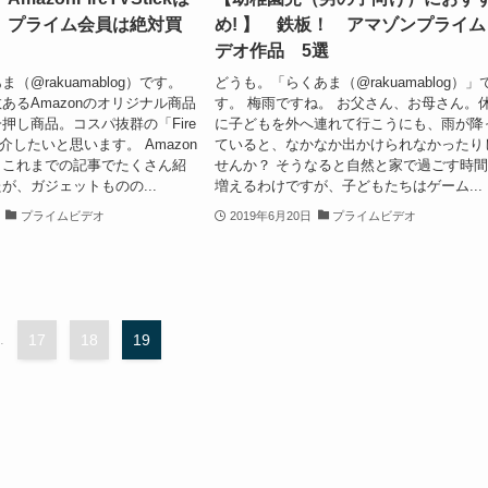
 プライム会員は絶対買
め! 】 鉄板！ アマゾンプライム
デオ作品 5選
（@rakuamablog）です。
どうも。「らくあま（@rakuamablog）」
あるAmazonのオリジナル商品
す。 梅雨ですね。 お父さん、お母さん。
押し商品。コスパ抜群の「Fire
に子どもを外へ連れて行こうにも、雨が降
を紹介したいと思います。 Amazon
ていると、なかなか出かけられなかったり
、これまでの記事でたくさん紹
せんか？ そうなると自然と家で過ごす時
が、ガジェットものの...
増えるわけですが、子どもたちはゲーム...
プライムビデオ
2019年6月20日
プライムビデオ
.
17
18
19