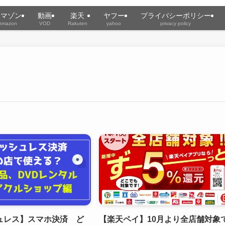
アマゾン
動画
楽天
ヤフー
プライバシーポリシー
Amazon
VOD
Rakuten
yahoo
privacy policy
ュレス】スマホ決済 ど
【楽天ペイ】10月より全店舗対象