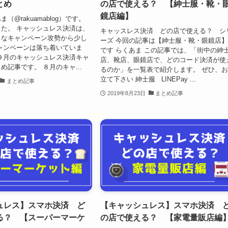
とめ
の店で使える？ 【紳士服・靴・
鏡店編】
（@rakuamablog）です。
た。 キャッシュレス決済は、
キャッスレス決済 どの店で使える？ シ
きなキャンペーン攻勢から少し
ーズ 今回の記事は【紳士服・靴・眼鏡店
ャンペーンは落ち着いていま
です らくあま この記事では、「街中の紳
９月のキャッシュレス決済キャ
店、靴店、眼鏡店で、どのコード決済が使
め記事です。 ８月のキャ...
るのか」を一覧表で紹介します。 ぜひ、
立て下さい 紳士服 LINEPay ...
まとめ記事
2019年8月23日
まとめ記事
ュレス】スマホ決済 ど
【キャッシュレス】スマホ決済 
る？ 【スーパーマーケ
の店で使える？ 【家電量販店編