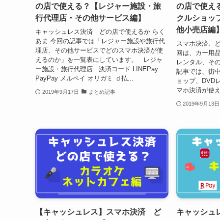
の店で使える？【レジャー施設・旅
の店で使え
行代理店・その他サービス編】
クルショッ
他小売店編
キャッシュレス決済 どの店で使えるか らく
あま 今回の記事では「レジャー施設や旅行代
スマホ決済、ど
理店、その他サービスでどのスマホ決済が使
回は、カー用品
えるのか」を一覧表にしています。 レジャ
レンタル、その
ー施設・旅行代理店 決済コード LINEPay
記事では、街
PayPay メルペイ オリガミ ｄ払...
ョップ、DVD
マホ決済が使え
2019年9月17日
まとめ記事
2019年9月13日
【キャッシュレス】スマホ決済 ど
キャッシュ