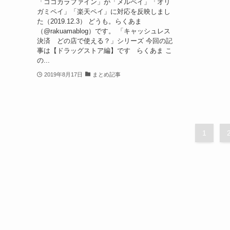
「ココカラファイン」が「メルペイ」「オリ
ガミペイ」「楽天ペイ」に対応を反映しまし
た（2019.12.3） どうも。らくあま
（@rakuamablog）です。 「キャッシュレス
決済 どの店で使える？」シリーズ 今回の記
事は【ドラッグストア編】です らくあま こ
の...
2019年8月17日
まとめ記事
1