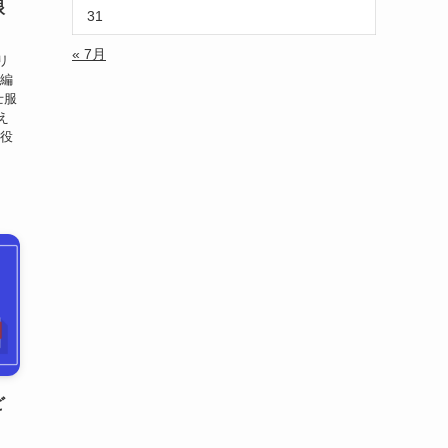
眼
31
« 7月
リ
】編
士服
え
お役
ど
】