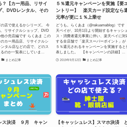
る？【カー用品、リサイ
５％還元キャンペーンを実施【要
プ、DVDレンタル、その
ントリー】 楽天カード設定なら
】
元率が更に１％上乗せ
の店で使えるかシリーズ。 今
どうも。らくあま（@rakuamablog）です
、リサイクルショップ、DVD
天ペイが、10月1日より開始するキャッシ
他小売店編です らくあま この
ス・消費者還元事業に伴い、楽天ペイに対
中のカー用品店、リサイクルシ
する全店舗で「楽天スーパーポイント」が
レンタル店などの店で、どのス
５％還元されるキャンペーンを実施すると
るのか一覧表にしていま...
表しました。 【キャンペーンの詳細】...
まとめ記事
2019年9月12日
まとめ記事
レス決済 ９月 キャン
【キャッシュレス】スマホ決済 