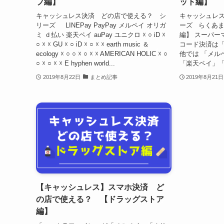
プ編】
ット編】
キャッシュレス決済 どの店で使える？ シ
キャッシュレ
リーズ LINEPay PayPay メルペイ オリガ
ーズ らくあま
ミ ｄ払い 楽天ペイ auPay ユニクロ ☓ ○ iD ☓
編】 スーパー
○ ☓ ☓ GU ☓ ○ iD ☓ ○ ☓ ☓ earth music ＆
コード決済は「
ecology ☓ ○ ○ ☓ ○ ☓ ☓ AMERICAN HOLIC ☓ ○
他では 「メルペ
○ ☓ ○ ☓ ☓ E hyphen world...
「楽天ペイ」「a
2019年8月22日
まとめ記事
2019年8月21日
【キャッシュレス】スマホ決済 ど
の店で使える？ 【ドラッグストア
編】