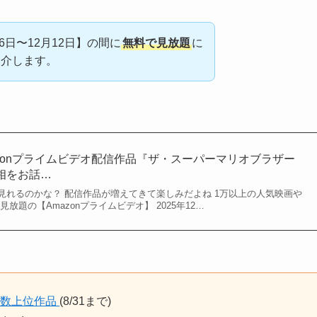
6日〜12月12日】の間に
無料で見放題
に
紹介します。
mazonプライムビデオ配信作品『ザ・スーパーマリオブラザー
相をお話…
見れるのかな？ 配信作品が増えてきて楽しみだよね 1万以上の人気映画や
放題の【Amazonプライムビデオ】 2025年12…
録数上位作品
(8/31まで)