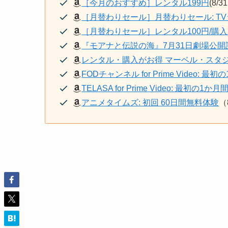
［今月のおすすめ］レンタル199円
(8/3
［月替わりセール］月替わりセール: T
［月替わりセール］レンタル100円/購入
『モアナと伝説の海』7月31日劇場公開記
レンタル・購入がお得 マーベル・スタ
FODチャンネル for Prime Video: 最
TELASA for Prime Video: 最初の1か
アニメタイムズ: 初回 60日間無料体験
（