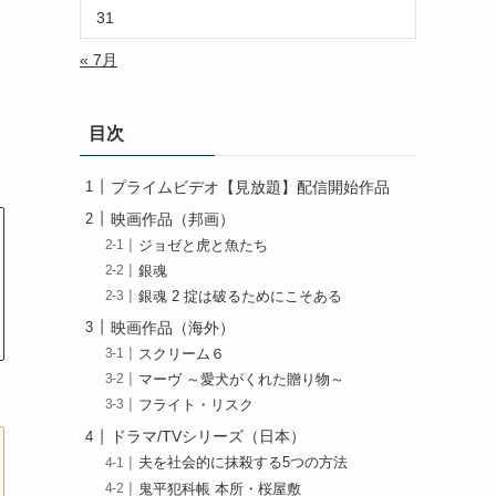
31
« 7月
目次
プライムビデオ【見放題】配信開始作品
映画作品（邦画）
ジョゼと虎と魚たち
銀魂
銀魂 2 掟は破るためにこそある
映画作品（海外）
スクリーム６
マーヴ ～愛犬がくれた贈り物～
フライト・リスク
ドラマ/TVシリーズ（日本）
夫を社会的に抹殺する5つの方法
鬼平犯科帳 本所・桜屋敷