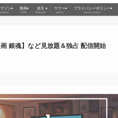
アマゾン
動画
楽天
ヤフー
プライバシーポリシー
Amazon
VOD
Rakuten
yahoo
privacy policy
映画 銀魂】など見放題＆独占 配信開始