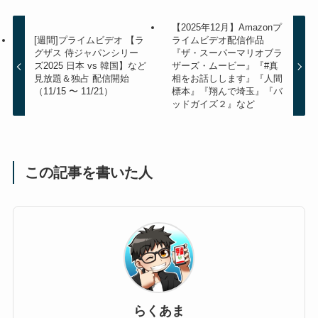
【2025年12月】Amazonプ
[週間]プライムビデオ 【ラ
ライムビデオ配信作品
グザス 侍ジャパンシリー
『ザ・スーパーマリオブラ
ズ2025 日本 vs 韓国】など
ザーズ・ムービー』『#真
見放題＆独占 配信開始
相をお話しします』『人間
（11/15 〜 11/21）
標本』『翔んで埼玉』『バ
ッドガイズ２』など
この記事を書いた人
らくあま