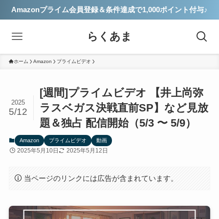
Amazonプライム会員登録＆条件達成で1,000ポイント付与♪
らくあま
ホーム
Amazon
プライムビデオ
[週間]プライムビデオ 【井上尚弥
2025
ラスベガス決戦直前SP】など見放
5/12
題＆独占 配信開始（5/3 〜 5/9）
Amazon
プライムビデオ
動画
2025年5月10日
2025年5月12日
当ページのリンクには広告が含まれています。