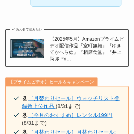
あわせて読みたい
【2025年5月】Amazonプライムビ
デオ配信作品『室町無頼』『ゆき
てかへらぬ』『相席食堂』『井上
尚弥 Pri…
【プライムビデオ】セール＆キャンペーン
［月替わりセール］ウォッチリスト登
録数上位作品
(8/31まで)
［今月のおすすめ］レンタル199円
(8/31まで)
［月替わりセール］月替わりセール: