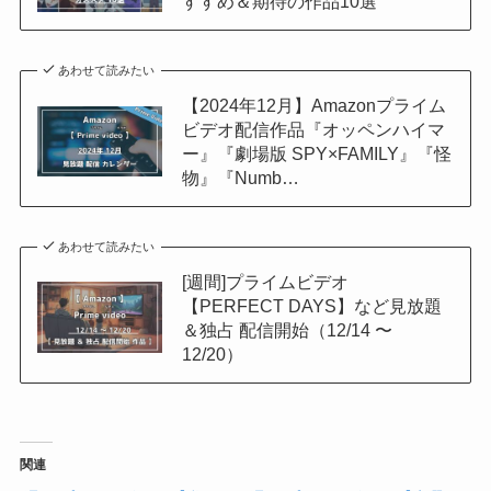
すすめ＆期待の作品10選
あわせて読みたい
【2024年12月】Amazonプライム
ビデオ配信作品『オッペンハイマ
ー』『劇場版 SPY×FAMILY』『怪
物』『Numb…
あわせて読みたい
[週間]プライムビデオ
【PERFECT DAYS】など見放題
＆独占 配信開始（12/14 〜
12/20）
関連